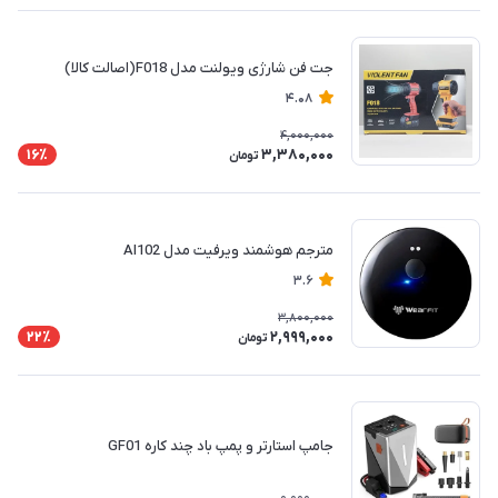
جت فن شارژی ویولنت مدل F018(اصالت کالا)
4.08
4,000,000
3,380,000
16٪
تومان
مترجم هوشمند ویرفیت مدل AI102
3.6
3,800,000
2,999,000
22٪
تومان
جامپ استارتر و پمپ باد چند کاره GF01‌