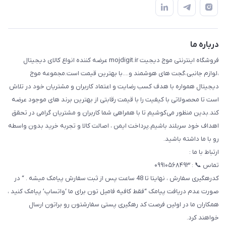
قوانین و مقررات
درباره ما
حریم خصوصی
تماس با ما
راهنما
درباره ما
فروشگاه اینترنتی موج دیجیت mojdigit.ir عرضه کننده انواع کالای دیجیتال
،لوازم جانبی،گجت های هوشمند و....با بهترین قیمت است.مجموعه موج
دیجیتال همواره با هدف کسب رضایت و اعتماد کاربران و مشتریان خود در تلاش
است تا محصولاتی با کیفیت را با قیمت رقابتی از بهترین برند های موجود عرضه
کند.بدین منظور می‌کوشیم تا با همراهی شما کاربران و مشتریان گرامی در تحقق
اهداف خود سربلند باشیم.پرداخت ایمن ، اصالت کالا و تجربه خرید بدون واسطه
رو با ما داشته باشید.
ارتباط با ما :
تماس 📞 : ۰۹۹۱۰۵۶۸۴۹۳
کدرهگیری سفارش ، نهایتا تا 48 ساعت پس از ثبت سفارش پیامک میشه . “ در
صورت عدم دریافت پیامک “فقط کافیه فامیل تون برای ما ‘واتساپ’ پیامک کنید ،
همکاران ما در اولین فرصت کد رهگیری پستی سفارشتون رو براتون ارسال
خواهند کرد.