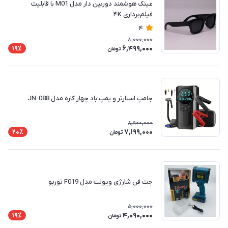
عینک هوشمند دوربین دار مدل M01 با قابلیت
فیلم‌برداری ۴K
4
8,000,000
6,499,000
19٪
تومان
جامپ استارتر و پمپ باد چهار کاره مدل JN-088
8,900,000
7,199,000
20٪
تومان
جت فن شارژی ویولت مدل F019 توربو
5,000,000
4,090,000
19٪
تومان