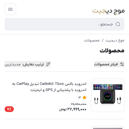
موج دیجیت
/
محصولات
محصولات
فیلتر محصولات
ترتیب نمایش
:
جدیدترین
اندروید باکس CarlinKit Tbox تبدیل CarPlay به
اندروید با پشتیبانی از GPS و اینترنت
3
29,990,000
27,999,000
7٪
تومان