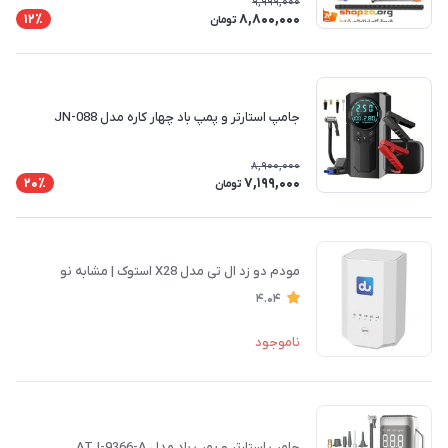
9,999,000
8,800,000
12٪
تومان
جامپ استارتر و پمپ باد چهار کاره مدل JN-088
8,900,000
7,199,000
20٪
تومان
مودم دو زد ال تی مدل X28 استوک | مشابه نو
4.04
ناموجود
جامپ استارتر و پمپ باد مدل ATJ-9366-A ‌