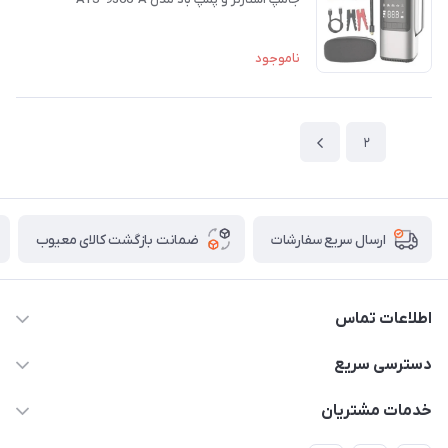
ناموجود
2
1
ضمانت بازگشت کالای معیوب
ارسال سریع سفارشات
اطلاعات تماس
واتساپ و تماس 09910568493
دسترسی سریع
m9233220@gmail.com
حساب کاربری
خدمات مشتریان
هرمزگان خمیر رودبار بلال یک
لیست محصولات