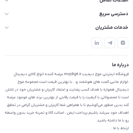
اطلاعات تماس
واتساپ و تماس 09910568493
دسترسی سریع
m9233220@gmail.com
حساب کاربری
خدمات مشتریان
هرمزگان خمیر رودبار بلال یک
لیست محصولات
قوانین و مقررات
درباره ما
حریم خصوصی
تماس با ما
راهنما
درباره ما
فروشگاه اینترنتی موج دیجیت mojdigit.ir عرضه کننده انواع کالای دیجیتال
،لوازم جانبی،گجت های هوشمند و....با بهترین قیمت است.مجموعه موج
دیجیتال همواره با هدف کسب رضایت و اعتماد کاربران و مشتریان خود در تلاش
است تا محصولاتی با کیفیت را با قیمت رقابتی از بهترین برند های موجود عرضه
کند.بدین منظور می‌کوشیم تا با همراهی شما کاربران و مشتریان گرامی در تحقق
اهداف خود سربلند باشیم.پرداخت ایمن ، اصالت کالا و تجربه خرید بدون واسطه
رو با ما داشته باشید.
ارتباط با ما :