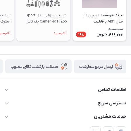
شما
عزیزان
عینک هوشمند دوربین دار
دوربین ورزشی مدل Sport
🌹
مدل M01 با قابلیت
Camer 4K H.265 پک کامل
استوک |
"دریافت
فیلم‌برداری ۴K
8,000,000
ناموجود
ناموجو
کدرهگیری
6,499,000
19٪
تومان
پستی(کلیک
کنید)
ضمانت بازگشت کالای معیوب
ارسال سریع سفارشات
ادامه
اطلاعات تماس
واتساپ و تماس 09910568493
دسترسی سریع
m9233220@gmail.com
حساب کاربری
خدمات مشتریان
هرمزگان خمیر رودبار بلال یک
لیست محصولات
قوانین و مقررات