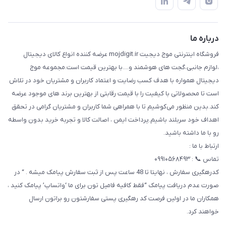
درباره ما
حریم خصوصی
تماس با ما
راهنما
درباره ما
فروشگاه اینترنتی موج دیجیت mojdigit.ir عرضه کننده انواع کالای دیجیتال
،لوازم جانبی،گجت های هوشمند و....با بهترین قیمت است.مجموعه موج
دیجیتال همواره با هدف کسب رضایت و اعتماد کاربران و مشتریان خود در تلاش
است تا محصولاتی با کیفیت را با قیمت رقابتی از بهترین برند های موجود عرضه
کند.بدین منظور می‌کوشیم تا با همراهی شما کاربران و مشتریان گرامی در تحقق
اهداف خود سربلند باشیم.پرداخت ایمن ، اصالت کالا و تجربه خرید بدون واسطه
رو با ما داشته باشید.
ارتباط با ما :
تماس 📞 : ۰۹۹۱۰۵۶۸۴۹۳
کدرهگیری سفارش ، نهایتا تا 48 ساعت پس از ثبت سفارش پیامک میشه . “ در
صورت عدم دریافت پیامک “فقط کافیه فامیل تون برای ما ‘واتساپ’ پیامک کنید ،
همکاران ما در اولین فرصت کد رهگیری پستی سفارشتون رو براتون ارسال
خواهند کرد.