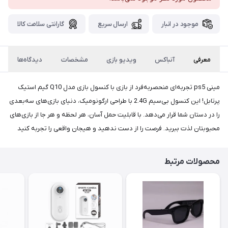
پست،جهت
دریافت
موجود در انبار
ارسال سریع
گارانتی سلامت کالا
کدرهگیری
سفارش
خود،
۴۸
ساعت
معرفی
آنباکس
ویدیو بازی
مشخصات
دیدگاه‌ها
کاری
پس
از
مینی ps5 تجربه‌ای منحصربه‌فرد از بازی با کنسول بازی مدل Q10 گیم استیک
ثبت
پرتابل! این کنسول بی‌سیم 2.4G با طراحی ارگونومیک، دنیای بازی‌های سه‌بعدی
را در دستان شما قرار می‌دهد. با قابلیت حمل آسان، هر لحظه و هر جا از بازی‌های
سفارش،واتساپ
محبوبتان لذت ببرید. فرصت را از دست ندهید و هیجان واقعی را تجربه کنید
پیام
بگذارید.
ممنون
محصولات مرتبط
از
صبر
و
شکیبایی