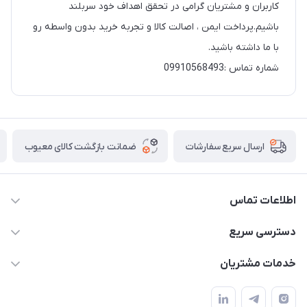
کاربران و مشتریان گرامی در تحقق اهداف خود سربلند
باشیم.پرداخت ایمن ، اصالت کالا و تجربه خرید بدون واسطه رو
با ما داشته باشید.
شماره تماس :09910568493
ضمانت بازگشت کالای معیوب
ارسال سریع سفارشات
اطلاعات تماس
واتساپ و تماس 09910568493
دسترسی سریع
m9233220@gmail.com
حساب کاربری
خدمات مشتریان
هرمزگان خمیر رودبار بلال یک
لیست محصولات
قوانین و مقررات
درباره ما