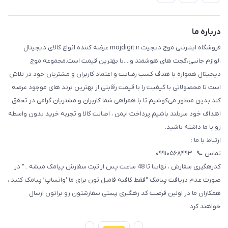
حریم خصوصی
تماس با ما
راهنما
درباره ما
فروشگاه اینترنتی موج دیجیت mojdigit.ir عرضه کننده انواع کالای دیجیتال
،لوازم جانبی،گجت های هوشمند و....با بهترین قیمت است.مجموعه موج
دیجیتال همواره با هدف کسب رضایت و اعتماد کاربران و مشتریان خود در تلاش
است تا محصولاتی با کیفیت را با قیمت رقابتی از بهترین برند های موجود عرضه
کند.بدین منظور می‌کوشیم تا با همراهی شما کاربران و مشتریان گرامی در تحقق
اهداف خود سربلند باشیم.پرداخت ایمن ، اصالت کالا و تجربه خرید بدون واسطه
رو با ما داشته باشید.
ارتباط با ما :
تماس 📞 : ۰۹۹۱۰۵۶۸۴۹۳
کدرهگیری سفارش ، نهایتا تا 48 ساعت پس از ثبت سفارش پیامک میشه . “ در
صورت عدم دریافت پیامک “فقط کافیه فامیل تون برای ما ‘واتساپ’ پیامک کنید ،
همکاران ما در اولین فرصت کد رهگیری پستی سفارشتون رو براتون ارسال
خواهند کرد.