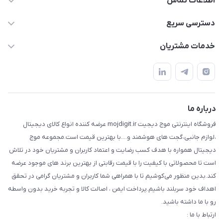
اطلاعات تماس
واتساپ و تماس 09910568493
دسترسی سریع
m9233220@gmail.com
حساب کاربری
خدمات مشتریان
هرمزگان خمیر رودبار بلال یک
لیست محصولات
قوانین و مقررات
درباره ما
حریم خصوصی
تماس با ما
راهنما
درباره ما
فروشگاه اینترنتی موج دیجیت mojdigit.ir عرضه کننده انواع کالای دیجیتال
،لوازم جانبی،گجت های هوشمند و....با بهترین قیمت است.مجموعه موج
دیجیتال همواره با هدف کسب رضایت و اعتماد کاربران و مشتریان خود در تلاش
است تا محصولاتی با کیفیت را با قیمت رقابتی از بهترین برند های موجود عرضه
کند.بدین منظور می‌کوشیم تا با همراهی شما کاربران و مشتریان گرامی در تحقق
اهداف خود سربلند باشیم.پرداخت ایمن ، اصالت کالا و تجربه خرید بدون واسطه
رو با ما داشته باشید.
ارتباط با ما :