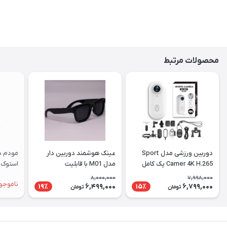
محصولات مرتبط
دوربین ورزشی مدل Sport
عینک هوشمند دوربین دار
Camer 4K H.265 پک کامل
مدل M01 با قابلیت
استوک |
فیلم‌برداری ۴K
8,000,000
7,998,000
ناموجو
6,499,000
6,799,000
19٪
15٪
تومان
تومان