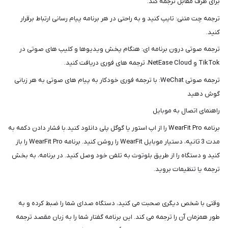
شما
برای طرف مقابل ترجمه کند.
عزیزان
ترجمه چت متنی: تایپ کنید و به راحتی در هر برنامه پیام رسانی ارتباط برقرار
🌹
کنید.
"دریافت
ترجمه صوتی درون برنامه ای: هنگام پخش ویدیوها و کلیپ های صوتی در
کدرهگیری
TikTok و NetEase Cloud، ترجمه های فوری دریافت کنید.
پستی(کلیک
ترجمه صوتی WeChat: با ترجمه فوری خودکار به پیام های صوتی به هر زبانی
کنید)
گوش دهید
راهنمای اتصال به موبایل
ادامه
برنامه WearFit Pro را از اپ استور یا گوگل پلی دانلود کنید.با فشار دادن دکمه به
مدت 3 ثانیه، دستیار موبایل WearFit را روشن کنید. برنامه WearFit Pro را باز
کنید و دستگاه را از طریق بلوتوث به تلفن خود وصل کنید. در برنامه، به بخش
ترجمه یا تنظیمات بروید.
وقتی با شخص دیگری صحبت می کنید، دستگاه صدای شما را ضبط کرده و به
طور همزمان آن را ترجمه می کند. این برنامه گفتار شما را به زبان مقصد ترجمه