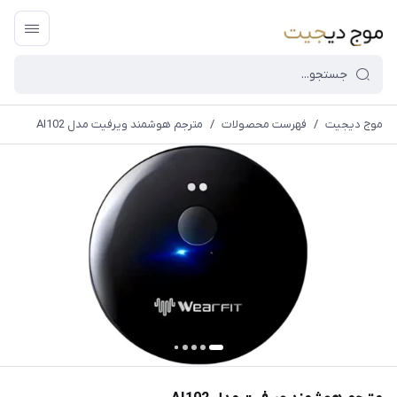
موج دیجیت
/
فهرست محصولات
/
مترجم هوشمند ویرفیت مدل AI102
قیمت و
موجودی
سایت بروز
می
باشد،باخیال
راحت خرید
کنید.