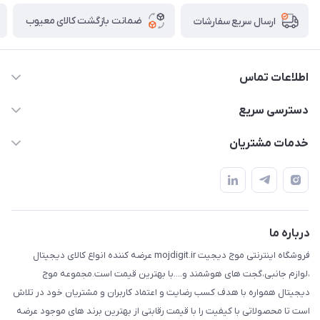
ضمانت بازگشت کالای معیوب
ارسال سریع سفارشات
اطلاعات تماس
واتساپ و تماس 09910568493
دسترسی سریع
m9233220@gmail.com
حساب کاربری
خدمات مشتریان
هرمزگان خمیر رودبار بلال یک
لیست محصولات
قوانین و مقررات
درباره ما
حریم خصوصی
تماس با ما
راهنما
درباره ما
فروشگاه اینترنتی موج دیجیت mojdigit.ir عرضه کننده انواع کالای دیجیتال
،لوازم جانبی،گجت های هوشمند و....با بهترین قیمت است.مجموعه موج
دیجیتال همواره با هدف کسب رضایت و اعتماد کاربران و مشتریان خود در تلاش
است تا محصولاتی با کیفیت را با قیمت رقابتی از بهترین برند های موجود عرضه