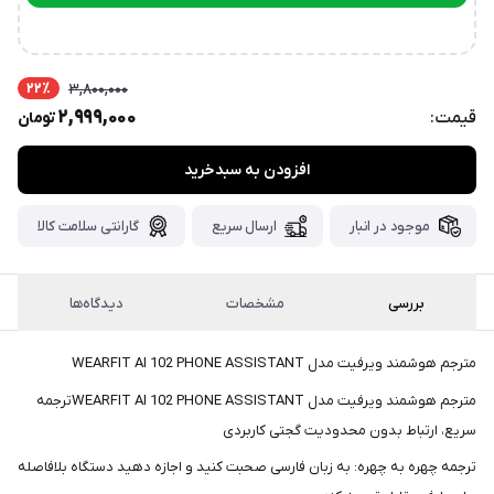
پست،جهت
ارتباط در تلگرام
دریافت
کدرهگیری
سفارش
22٪
3,800,000
خود،
2,999,000
قیمت:
تومان
۴۸
ساعت
کاری
پس
افزودن به سبدخرید
از
ثبت
موجود در انبار
ارسال سریع
گارانتی سلامت کالا
سفارش،واتساپ
پیام
بررسی
مشخصات
دیدگاه‌ها
بگذارید.
ممنون
مترجم هوشمند ویرفیت مدل WEARFIT AI 102 PHONE ASSISTANT
از
مترجم هوشمند ویرفیت مدل WEARFIT AI 102 PHONE ASSISTANTترجمه
صبر
سریع، ارتباط بدون محدودیت گجتی کاربردی
و
شکیبایی
ترجمه چهره به چهره: به زبان فارسی صحبت کنید و اجازه دهید دستگاه بلافاصله