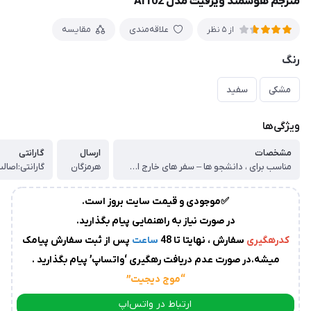
مترجم هوشمند ویرفیت مدل AI102
زمان
آماده
علاقه‌مندی
مقایسه
از 5 نظر
سازی
و
رنگ
ارسال
به
مشکی
سفید
پست
سفارشات،بین
1
ویژگی‌ها
الی
مشخصات
ارسال
گارانتی
2
روز
مناسب برای ، دانشجو ها – سفر های خارج از کشور – جلسات اداری ، فرم صفحه ، گرد ، نوع باتری ، لیتیوم یونی ، پشتیبانی از زبان فارسی ، ترجمه ی زنده ی چهره به چهره: مکالمات را به صورت همزمان به 140 زبان زنده ی دنیا ، هوش مصنوعی یادگیرنده ، ابعاد 5.5*5.5 cm
هرمزگان
کاری
می
باشد.
✅موجودی و قیمت سایت بروز است.
درصورت
در صورت نیاز به راهنمایی پیام بگذارید.
عدم
کدرهگیری
سفارش ، نهایتا تا 48
ساعت
پس از ثبت سفارش پیامک
ارسال
میشه.در صورت عدم دریافت رهگیری ‘واتساپ’ پیام بگذارید .
کدرهگیری
از
“موج دیجیت
”
سوی
ارتباط در واتس‌اپ