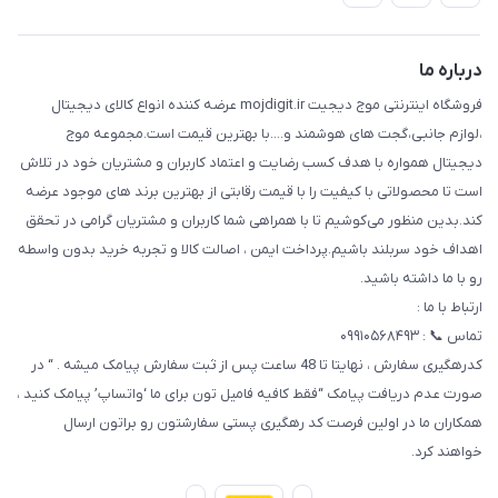
حریم خصوصی
تماس با ما
راهنما
درباره ما
فروشگاه اینترنتی موج دیجیت mojdigit.ir عرضه کننده انواع کالای دیجیتال
،لوازم جانبی،گجت های هوشمند و....با بهترین قیمت است.مجموعه موج
دیجیتال همواره با هدف کسب رضایت و اعتماد کاربران و مشتریان خود در تلاش
است تا محصولاتی با کیفیت را با قیمت رقابتی از بهترین برند های موجود عرضه
کند.بدین منظور می‌کوشیم تا با همراهی شما کاربران و مشتریان گرامی در تحقق
اهداف خود سربلند باشیم.پرداخت ایمن ، اصالت کالا و تجربه خرید بدون واسطه
رو با ما داشته باشید.
ارتباط با ما :
تماس 📞 : ۰۹۹۱۰۵۶۸۴۹۳
کدرهگیری سفارش ، نهایتا تا 48 ساعت پس از ثبت سفارش پیامک میشه . “ در
صورت عدم دریافت پیامک “فقط کافیه فامیل تون برای ما ‘واتساپ’ پیامک کنید ،
همکاران ما در اولین فرصت کد رهگیری پستی سفارشتون رو براتون ارسال
خواهند کرد.