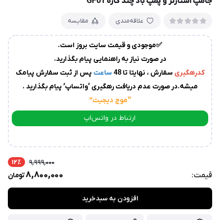
جامپ استارتر و پمپ باد چند کاره GF01‌
زمان
آماده
علاقه‌مندی
مقایسه
سازی
و
ارسال
✅موجودی و قیمت سایت بروز است.
به
در صورت نیاز به راهنمایی پیام بگذارید.
پست
سفارشات،بین
کدرهگیری
سفارش ، نهایتا تا 48
ساعت
پس از ثبت سفارش پیامک
1
میشه.در صورت عدم دریافت رهگیری ‘واتساپ’ پیام بگذارید .
الی
“موج دیجیت
”
2
روز
ارتباط در واتس‌اپ
کاری
می
ارتباط در تلگرام
باشد.
درصورت
12٪
9,999,000
عدم
8,800,000
قیمت:
تومان
ارسال
کدرهگیری
از
افزودن به سبدخرید
سوی