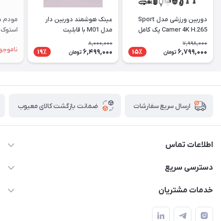
شما
عزیزان
دوربین ورزشی مدل Sport
عینک هوشمند دوربین دار
🌹
Camer 4K H.265 پک کامل
مدل M01 با قابلیت
استوک |
فیلم‌برداری ۴K
"دریافت
8,000,000
7,998,000
ناموجو
6,499,000
6,799,000
19٪
15٪
تومان
تومان
کدرهگیری
پستی(کلیک
کنید)
ضمانت بازگشت کالای معیوب
ارسال سریع سفارشات
ادامه
اطلاعات تماس
واتساپ و تماس 09910568493
دسترسی سریع
m9233220@gmail.com
حساب کاربری
خدمات مشتریان
هرمزگان خمیر رودبار بلال یک
لیست محصولات
قوانین و مقررات
درباره ما