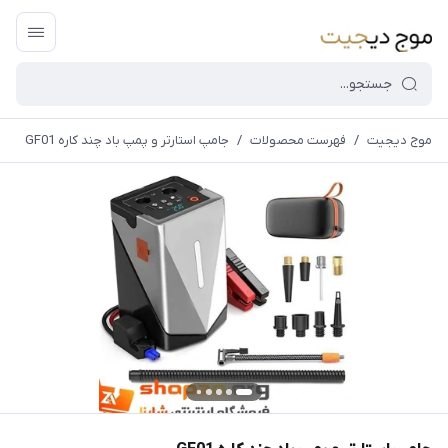
موج دیجیت
/
فهرست محصولات
/
جامپ استارتر و پمپ باد چند کاره GF01‌
قیمت و
موجودی
سایت بروز
می
باشد،باخیال
راحت خرید
کنید.