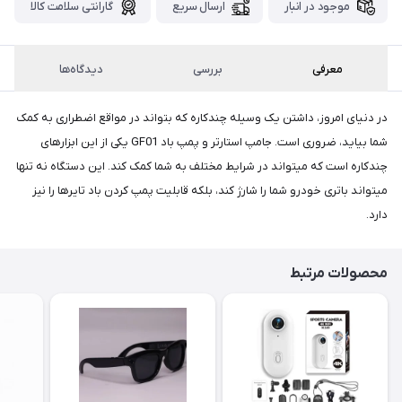
پست،جهت
موجود در انبار
ارسال سریع
گارانتی سلامت کالا
دریافت
کدرهگیری
سفارش
معرفی
بررسی
دیدگاه‌ها
خود،
۴۸
ساعت
در دنیای امروز، داشتن یک وسیله چندکاره که بتواند در مواقع اضطراری به کمک
کاری
پس
شما بیاید، ضروری است. جامپ استارتر و پمپ باد GF01 یکی از این ابزارهای
از
چندکاره است که میتواند در شرایط مختلف به شما کمک کند. این دستگاه نه تنها
ثبت
میتواند باتری خودرو شما را شارژ کند، بلکه قابلیت پمپ کردن باد تایرها را نیز
سفارش،واتساپ
دارد.
پیام
بگذارید.
محصولات مرتبط
ممنون
از
صبر
و
شکیبایی