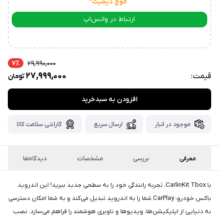
پست،جهت
“موج دیجیت
”
دریافت
ارتباط در واتس‌اپ
کدرهگیری
سفارش
ارتباط در تلگرام
خود،
۴۸
ساعت
7٪
29,990,000
کاری
پس
27,999,000
قیمت:
تومان
از
ثبت
افزودن به سبدخرید
سفارش،واتساپ
پیام
موجود در انبار
ارسال سریع
گارانتی سلامت کالا
بگذارید.
ممنون
معرفی
بررسی
مشخصات
دیدگاه‌ها
از
صبر
با CarlinKit Tbox، تجربه رانندگی خود را به سطحی جدید ببرید! این اندروید
و
باکس خودرو، CarPlay شما را به اندروید تبدیل می‌کند و به شما امکان دسترسی
شکیبایی
به دنیایی از اپلیکیشن‌ها، ویدیوها و ناوبری هوشمند را فراهم می‌سازد. نصب