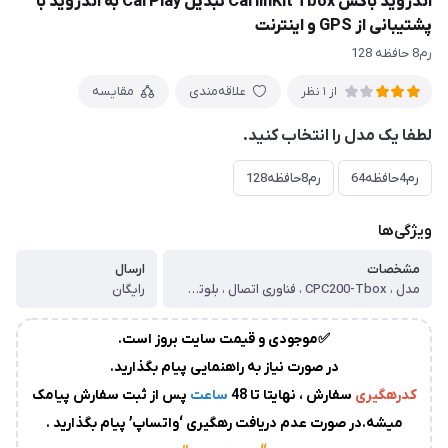
اندروید باکس CarlinKit Tbox تبدیل CarPlay به اندروید با
زمان
پشتیبانی از GPS و اینترنت
آماده
رم8 حافظه 128
سازی
و
ارسال
علاقه‌مندی
مقایسه
از 1 نظر
به
لطفا یک مدل را انتخاب کنید.
پست
سفارشات،بین
1
رم4حافظه64
رم8حافظه128
الی
2
روز
ویژگی‌ها
کاری
می
مشخصات
ارسال
باشد.
مدل ، CPC200-Tbox ، فناوری اتصال ، بلوتوث وای فای 4G LTE ، اتصال ، بی‌سیم ، سیستم‌عامل ، اندروید 13 ، پردازنده ، قدرتمند ، Qualcomm-S SM6225 ، دارای پورت‌های ، USB-A به USB-C و USB-C به USB-C برای اتصال آسان ، پشتیبانی از ، ناوبری (GPS)، تماشای ویدئو، پخش موسیقی، نصب اپلیکیشن‌هاپشتیبانی از کارت حافظه TF برای افزایش ظرفیت ذخیره‌سازی
رایگان
درصورت
عدم
✅موجودی و قیمت سایت بروز است.
ارسال
در صورت نیاز به راهنمایی پیام بگذارید.
کدرهگیری
کدرهگیری
از
سفارش ، نهایتا تا 48
ساعت
پس از ثبت سفارش پیامک
سوی
میشه.در صورت عدم دریافت رهگیری ‘واتساپ’ پیام بگذارید .