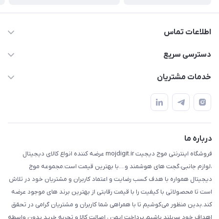
اطلاعات تماس
واتساپ و تماس 09910568493
دسترسی سریع
m9233220@gmail.com
حساب کاربری
خدمات مشتریان
هرمزگان خمیر رودبار بلال یک
لیست محصولات
قوانین و مقررات
درباره ما
حریم خصوصی
تماس با ما
راهنما
درباره ما
فروشگاه اینترنتی موج دیجیت mojdigit.ir عرضه کننده انواع کالای دیجیتال
،لوازم جانبی،گجت های هوشمند و....با بهترین قیمت است.مجموعه موج
دیجیتال همواره با هدف کسب رضایت و اعتماد کاربران و مشتریان خود در تلاش
است تا محصولاتی با کیفیت را با قیمت رقابتی از بهترین برند های موجود عرضه
کند.بدین منظور می‌کوشیم تا با همراهی شما کاربران و مشتریان گرامی در تحقق
اهداف خود سربلند باشیم.پرداخت ایمن ، اصالت کالا و تجربه خرید بدون واسطه