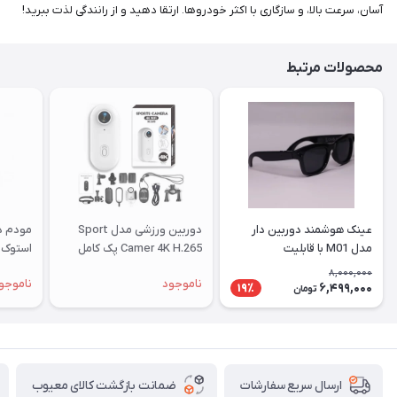
شما
آسان، سرعت بالا، و سازگاری با اکثر خودروها. ارتقا دهید و از رانندگی لذت ببرید!
عزیزان
🌹
محصولات مرتبط
"دریافت
کدرهگیری
پستی(کلیک
کنید)
ادامه
عینک هوشمند دوربین دار
دوربین ورزشی مدل Sport
مدل M01 با قابلیت
Camer 4K H.265 پک کامل
استوک |
فیلم‌برداری ۴K
8,000,000
ناموجود
ناموجو
6,499,000
19٪
تومان
ضمانت بازگشت کالای معیوب
ارسال سریع سفارشات