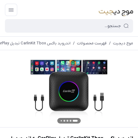
موج دیجیت
/
فهرست محصولات
/
اندروید باکس CarlinKit Tbox تبدیل CarPlay به اندروید با پشتیبانی از GPS و اینترنت
قیمت و
موجودی
سایت بروز
می
باشد،باخیال
راحت خرید
کنید.