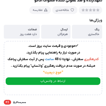
نگهدارنده و ضد عفونی کننده مسواک اکاکو
زمان
آماده
علاقه‌مندی
مقایسه
سازی
و
ویژگی‌ها
ارسال
به
رنگ
ارسال
ضمانت
پست
سفارشات،بین
خاکستری
هرمزگان
دارد هفت روز
1
✅موجودی و قیمت سایت بروز است.
الی
در صورت نیاز به راهنمایی پیام بگذارید.
2
روز
کدرهگیری
سفارش ، نهایتا تا 48
ساعت
پس از ثبت سفارش پیامک
کاری
می
میشه.در صورت عدم دریافت رهگیری ‘واتساپ’ پیام بگذارید .
باشد.
“موج دیجیت
”
درصورت
عدم
ارتباط در واتس‌اپ
ارسال
ارتباط در تلگرام
کدرهگیری
از
سوی
2٪
5,300,000