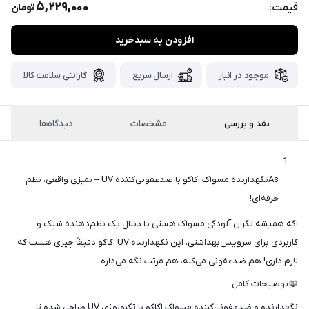
پست،جهت
5,229,000
قیمت:
تومان
دریافت
افزودن به سبدخرید
کدرهگیری
سفارش
خود،
موجود در انبار
ارسال سریع
گارانتی سلامت کالا
۴۸
ساعت
کاری
پس
از
نقد و بررسی
مشخصات
دیدگاه‌ها
ثبت
سفارش،واتساپ
پیام
Asنگهدارنده مسواک اکاکو با ضدعفونی‌کننده UV – تمیزی واقعی، نظم
بگذارید.
حرفه‌ای!
ممنون
اگه همیشه نگران آلودگی مسواک هستی یا دنبال یک نظم‌دهنده شیک و
از
کاربردی برای سرویس‌بهداشتی، این نگهدارنده UV اکاکو دقیقاً چیزی هست که
صبر
لازم داری! هم ضدعفونی می‌کنه، هم مرتب نگه می‌داره.
و
📖 توضیحات کامل
شکیبایی
نگهدارنده و ضدعفونی‌کننده مسواک اکاکو با تکنولوژی UV طراحی شده تا