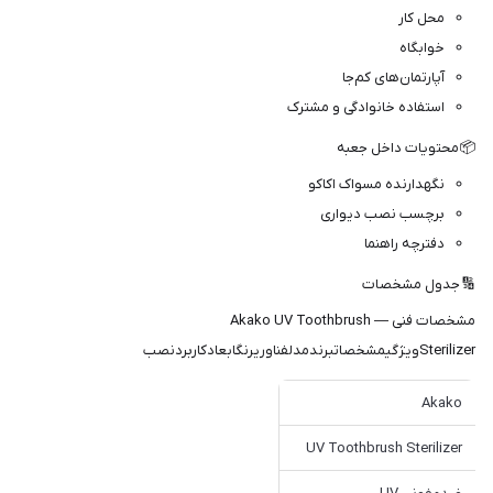
محل کار
خوابگاه
آپارتمان‌های کم‌جا
استفاده خانوادگی و مشترک
📦 محتویات داخل جعبه
نگهدارنده مسواک اکاکو
برچسب نصب دیواری
دفترچه راهنما
🔢 جدول مشخصات
مشخصات فنی — Akako UV Toothbrush
Sterilizerویژگیمشخصاتبرندمدلفناوریرنگابعادکاربردنصب
Akako
UV Toothbrush Sterilizer