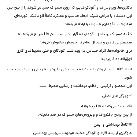
شما
باکتری‌ها، ویروس‌ها و آلودگی‌هایی که روی مسواک جمع می‌شوند را از بین ببرد.
عزیزان
این دستگاه با طراحی شیک، ابعاد مناسب و عملکرد کاملاً اتوماتیک، تجربه‌ای
🌹
متفاوت از نگهداری مسواک را ارائه می‌دهد.
"دریافت
کافیه مسواک رو داخل نگهدارنده قرار بدی؛ سیستم UV شروع می‌کنه به
کدرهگیری
ضدعفونی کردن و بعد از اتمام کار خودش خاموش می‌شه.
پستی(کلیک
برای خانواده‌ها، افراد حساس به بهداشت، کودکان و حتی محیط‌های کاری
کنید)
فوق‌العاده کاربردیه.
ابعاد 32×11 سانتی‌متر باعث شده جای زیادی نگیره و به راحتی روی دیوار نصب
ادامه
شود.
این محصول ترکیبی از نظم، بهداشت و زیبایی محیط است.
✅ ویژگی‌های اصلی
🦠 ضدعفونی‌کننده UV پیشرفته
از بین بردن باکتری‌ها و ویروس‌های مسواک در چند دقیقه.
🧼 کاملاً بهداشتی و ایمن
جلوگیری از رشد قارچ و آلودگی محیط مرطوب سرویس‌بهداشتی.