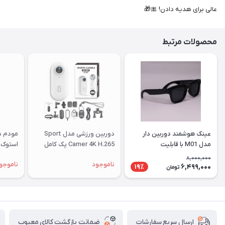
عالی برای هدیه دادن! 🎀🎁
محصولات مرتبط
عینک هوشمند دوربین دار
دوربین ورزشی مدل Sport
مدل M01 با قابلیت
Camer 4K H.265 پک کامل
استوک |
فیلم‌برداری ۴K
8,000,000
ناموجود
ناموجو
6,499,000
19٪
تومان
ضمانت بازگشت کالای معیوب
ارسال سریع سفارشات