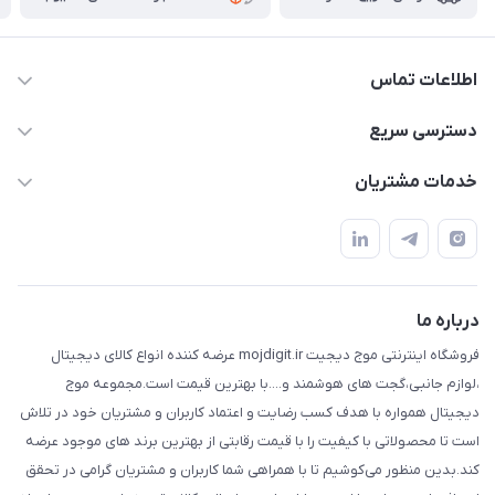
اطلاعات تماس
واتساپ و تماس 09910568493
دسترسی سریع
m9233220@gmail.com
حساب کاربری
خدمات مشتریان
هرمزگان خمیر رودبار بلال یک
لیست محصولات
قوانین و مقررات
درباره ما
حریم خصوصی
تماس با ما
راهنما
درباره ما
فروشگاه اینترنتی موج دیجیت mojdigit.ir عرضه کننده انواع کالای دیجیتال
،لوازم جانبی،گجت های هوشمند و....با بهترین قیمت است.مجموعه موج
دیجیتال همواره با هدف کسب رضایت و اعتماد کاربران و مشتریان خود در تلاش
است تا محصولاتی با کیفیت را با قیمت رقابتی از بهترین برند های موجود عرضه
کند.بدین منظور می‌کوشیم تا با همراهی شما کاربران و مشتریان گرامی در تحقق