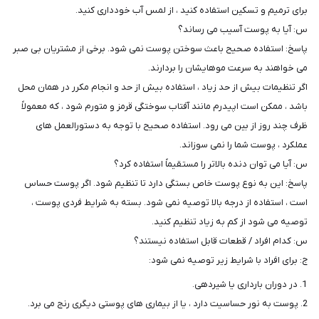
شما
برای ترمیم و تسکین استفاده کنید ، از لمس آب خودداری کنید.
عزیزان
س: آیا به پوست آسیب می رساند؟
🌹
پاسخ: استفاده صحیح باعث سوختن پوست نمی شود. برخی از مشتریان بی صبر
"دریافت
می خواهند به سرعت موهایشان را بردارند.
کدرهگیری
اگر تنظیمات بیش از حد زیاد ، استفاده بیش از حد و انجام مکرر در همان محل
پستی(کلیک
باشد ، ممکن است اپیدرم مانند آفتاب سوختگی قرمز و متورم شود ، که معمولاً
کنید)
ظرف چند روز از بین می رود. استفاده صحیح با توجه به دستورالعمل های
عملکرد ، پوست شما را نمی سوزاند.
س: آیا می توان دنده بالاتر را مستقیماً استفاده کرد؟
ادامه
پاسخ: این به نوع پوست خاص بستگی دارد تا تنظیم شود. اگر پوست حساس
است ، استفاده از درجه بالا توصیه نمی شود. بسته به شرایط فردی پوست ،
توصیه می شود از کم به زیاد تنظیم کنید.
س: کدام افراد / قطعات قابل استفاده نیستند؟
ج: برای افراد با شرایط زیر توصیه نمی شود:
1. در دوران بارداری یا شیردهی.
2. پوست به نور حساسیت دارد ، یا از بیماری های پوستی دیگری رنج می برد.