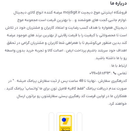
درباره ما
فروشگاه اینترنتی موج دیجیت mojdigit.ir عرضه کننده انواع کالای دیجیتال
،لوازم جانبی،گجت های هوشمند و....با بهترین قیمت است.مجموعه موج
دیجیتال همواره با هدف کسب رضایت و اعتماد کاربران و مشتریان خود در تلاش
است تا محصولاتی با کیفیت را با قیمت رقابتی از بهترین برند های موجود عرضه
کند.بدین منظور می‌کوشیم تا با همراهی شما کاربران و مشتریان گرامی در تحقق
اهداف خود سربلند باشیم.پرداخت ایمن ، اصالت کالا و تجربه خرید بدون واسطه
رو با ما داشته باشید.
ارتباط با ما :
تماس 📞 : ۰۹۹۱۰۵۶۸۴۹۳
کدرهگیری سفارش ، نهایتا تا 48 ساعت پس از ثبت سفارش پیامک میشه . “ در
صورت عدم دریافت پیامک “فقط کافیه فامیل تون برای ما ‘واتساپ’ پیامک کنید ،
همکاران ما در اولین فرصت کد رهگیری پستی سفارشتون رو براتون ارسال
خواهند کرد.