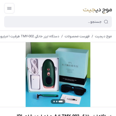
موج دیجیت
/
فهرست محصولات
/
دستگاه لیزر خانگی TMY-002 ظرفیت ۱ میلیون شات IPL
قیمت و
موجودی
سایت بروز
می
باشد،باخیال
راحت خرید
کنید.