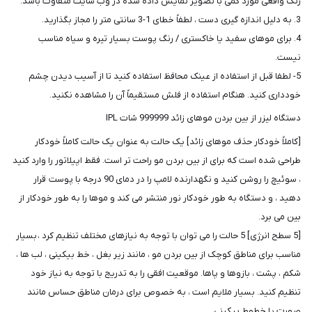
رنگ واقعی مورد کمی با تصویر نمایش داده شده در وب سایت متفاوت باشد.
3. به دلیل اندازه گیری دست ، لطفاً خطای 1-3 سانتی متر را مجاز بگذارید.
4. برای موهای سفید یا خاکستری / رنگ پوست بسیار تیره و سیاه مناسب
نیست.
5- لطفا قبل از استفاده از عینک محافظ استفاده کنید تا از آسیب دیدن چشم
خودداری کنید. هنگام استفاده از فلش مستقیماً آن را مشاهده نکنید.
دستگاه لیزر از بین بردن موهای زائد 999999 شات IPL
[کاملاً خودکار حذف موهای زائد] یک حالت به عنوان یک حالت کاملاً خودکار
طراحی شده است که برای از بین بردن مو راحت تر است. فقط اپیلاتور را وارد کنید
، سوئیچ را روشن کنید و نگهدارنده لامپ را در دمای 90 درجه با پوست قرار
دهید ، و دستگاه به طور خودکار نور منتشر می کند و موها را به طور خودکار از
بین می برد.
[5 سطح انرژی] 5 حالت را می توان با توجه به نیازهای مختلف تنظیم کرد ، بسیار
مناسب برای مناطق کوچک از بین بردن مو ، مانند زیر بغل ، خط بیکینی ، لب ها ،
شکم ، پشت ، بازوها و پاها. موقعیت افقی را به تدریج با توجه به نیاز خود
تنظیم کنید. بسیار ملایم است ، به خصوص برای درمان مناطق حساس مانند
صورت یا خطوط بیکینی.