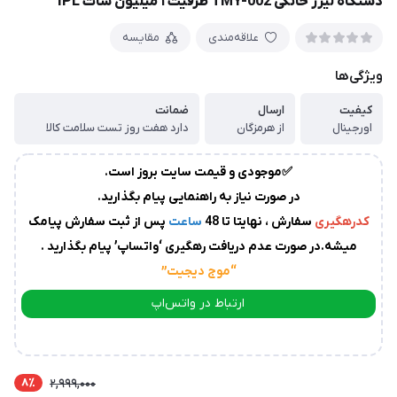
دستگاه لیزر خانگی TMY-002 ظرفیت ۱ میلیون شات IPL
زمان
آماده
علاقه‌مندی
مقایسه
سازی
و
ویژگی‌ها
ارسال
به
کیفیت
ارسال
ضمانت
پست
سفارشات،بین
اورجینال
از هرمزگان
دارد هفت روز تست سلامت کالا
1
✅موجودی و قیمت سایت بروز است.
الی
در صورت نیاز به راهنمایی پیام بگذارید.
2
روز
کدرهگیری
سفارش ، نهایتا تا 48
ساعت
پس از ثبت سفارش پیامک
کاری
می
میشه.در صورت عدم دریافت رهگیری ‘واتساپ’ پیام بگذارید .
باشد.
“موج دیجیت
”
درصورت
عدم
ارتباط در واتس‌اپ
ارسال
ارتباط در تلگرام
کدرهگیری
از
سوی
8٪
2,999,000