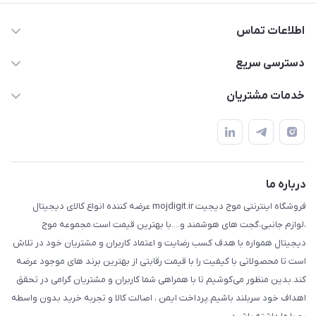
اطلاعات تماس
واتساپ و تماس 09910568493
دسترسی سریع
m9233220@gmail.com
حساب کاربری
خدمات مشتریان
هرمزگان خمیر رودبار بلال یک
لیست محصولات
قوانین و مقررات
درباره ما
حریم خصوصی
تماس با ما
راهنما
درباره ما
فروشگاه اینترنتی موج دیجیت mojdigit.ir عرضه کننده انواع کالای دیجیتال
،لوازم جانبی،گجت های هوشمند و....با بهترین قیمت است.مجموعه موج
دیجیتال همواره با هدف کسب رضایت و اعتماد کاربران و مشتریان خود در تلاش
است تا محصولاتی با کیفیت را با قیمت رقابتی از بهترین برند های موجود عرضه
کند.بدین منظور می‌کوشیم تا با همراهی شما کاربران و مشتریان گرامی در تحقق
اهداف خود سربلند باشیم.پرداخت ایمن ، اصالت کالا و تجربه خرید بدون واسطه