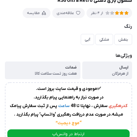
کنسول بازی دستی R36 Ultra Retro
زمان
آماده
علاقه‌مندی
مقایسه
از 4 نظر
سازی
و
رنگ
ارسال
به
بنفش
مشکی
آبی
پست
سفارشات،بین
1
ویژگی‌ها
الی
ارسال
ضمانت
2
روز
از هرمزگان
هفت روز تست سلامت کالا
کاری
می
باشد.
✅موجودی و قیمت سایت بروز است.
درصورت
در صورت نیاز به راهنمایی پیام بگذارید.
عدم
کدرهگیری
سفارش ، نهایتا تا 48
ساعت
پس از ثبت سفارش پیامک
ارسال
میشه.در صورت عدم دریافت رهگیری ‘واتساپ’ پیام بگذارید .
کدرهگیری
از
“موج دیجیت
”
سوی
ارتباط در واتس‌اپ