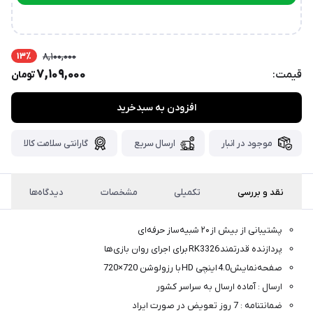
پست،جهت
ارتباط در تلگرام
دریافت
کدرهگیری
سفارش
13٪
8,100,000
خود،
7,109,000
قیمت:
تومان
۴۸
ساعت
کاری
پس
افزودن به سبدخرید
از
ثبت
موجود در انبار
ارسال سریع
گارانتی سلامت کالا
سفارش،واتساپ
پیام
نقد و بررسی
تکمیلی
مشخصات
دیدگاه‌ها
بگذارید.
ممنون
پشتیبانی از بیش از ۲۰ شبیه‌ساز حرفه‌ای
از
پردازنده قدرتمند RK3326 برای اجرای روان بازی‌ها
صبر
صفحه‌نمایش4.0 اینچی HD با رزولوشن 720×720
و
ارسال : آماده ارسال به سراسر کشور
شکیبایی
ضمانتنامه : 7 روز تعویض در صورت ایراد