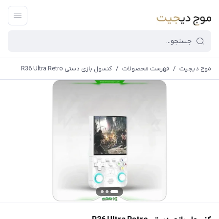
موج دیجیت
/
فهرست محصولات
/
کنسول بازی دستی R36 Ultra Retro
قیمت و
موجودی
سایت بروز
می
باشد،باخیال
راحت خرید
کنید.