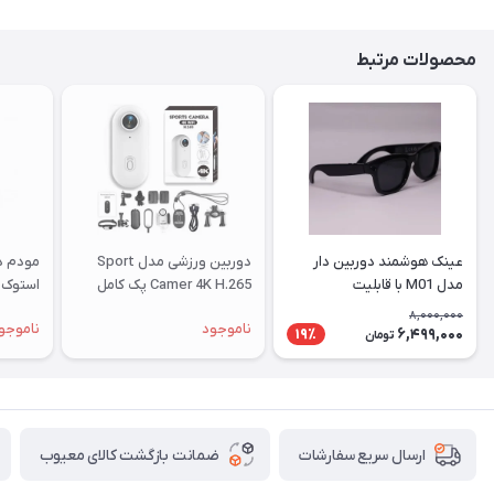
شما
عزیزان
محصولات مرتبط
🌹
"دریافت
کدرهگیری
پستی(کلیک
کنید)
عینک هوشمند دوربین دار
دوربین ورزشی مدل Sport
ادامه
مدل M01 با قابلیت
Camer 4K H.265 پک کامل
استوک |
فیلم‌برداری ۴K
8,000,000
ناموجود
ناموجو
6,499,000
19٪
تومان
ضمانت بازگشت کالای معیوب
ارسال سریع سفارشات