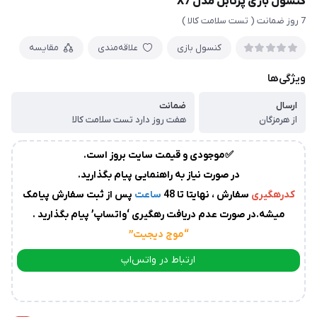
کنسول بازی پرتابل مدل X7
زمان
7 روز ضمانت ( تست سلامت کالا )
آماده
سازی
و
كنسول بازی
علاقه‌مندی
مقایسه
ارسال
ویژگی‌ها
به
پست
سفارشات،بین
ارسال
ضمانت
از هرمزگان
هفت روز دارد تست سلامت کالا
1
الی
✅موجودی و قیمت سایت بروز است.
2
روز
در صورت نیاز به راهنمایی پیام بگذارید.
کاری
می
کدرهگیری
سفارش ، نهایتا تا 48
ساعت
پس از ثبت سفارش پیامک
باشد.
میشه.در صورت عدم دریافت رهگیری ‘واتساپ’ پیام بگذارید .
درصورت
“موج دیجیت
”
عدم
ارسال
ارتباط در واتس‌اپ
کدرهگیری
از
ارتباط در تلگرام
سوی