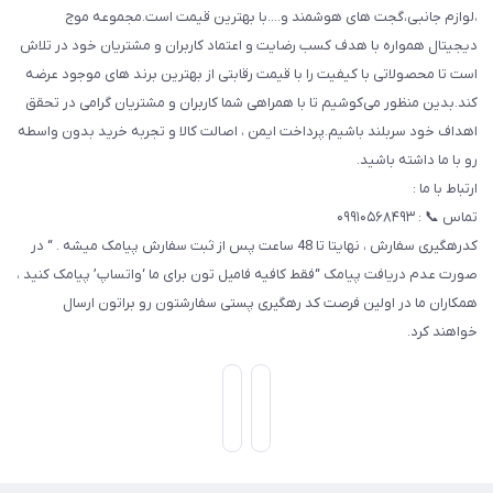
،لوازم جانبی،گجت های هوشمند و....با بهترین قیمت است.مجموعه موج
دیجیتال همواره با هدف کسب رضایت و اعتماد کاربران و مشتریان خود در تلاش
است تا محصولاتی با کیفیت را با قیمت رقابتی از بهترین برند های موجود عرضه
کند.بدین منظور می‌کوشیم تا با همراهی شما کاربران و مشتریان گرامی در تحقق
اهداف خود سربلند باشیم.پرداخت ایمن ، اصالت کالا و تجربه خرید بدون واسطه
رو با ما داشته باشید.
ارتباط با ما :
تماس 📞 : ۰۹۹۱۰۵۶۸۴۹۳
کدرهگیری سفارش ، نهایتا تا 48 ساعت پس از ثبت سفارش پیامک میشه . “ در
صورت عدم دریافت پیامک “فقط کافیه فامیل تون برای ما ‘واتساپ’ پیامک کنید ،
همکاران ما در اولین فرصت کد رهگیری پستی سفارشتون رو براتون ارسال
خواهند کرد.