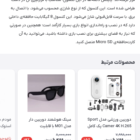
شما
طراحی شده است. این کنسول که از نوع شارژی محسوب می‌شود، با اتصال به
عزیزان
برق، با سرعت قابل‌قبولی شارژ می‌شود. این کنسول 8 گیگابایت حافظه‌ی داخلی
🌹
دارد که در نصب و راه‌اندازی انواع بازی بسیار کارآمد است؛ همچنین در صورتی
"دریافت
که نیاز به فضای بیشتری برای نصب بازی داشته باشید، می‌توانید به آن
کدرهگیری
کارت‌حافظه‌ی Micro SD متصل کنید.
پستی(کلیک
کنید)
محصولات مرتبط
ادامه
دوربین ورزشی مدل Sport
عینک هوشمند دوربین دار
Camer 4K H.265 پک کامل
مدل M01 با قابلیت
استوک |
فیلم‌برداری ۴K
8,000,000
7,998,000
ناموجو