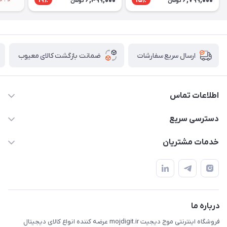
6,499,000
6,799,000
19٪
15٪
تومان
تومان
ضمانت بازگشت کالای معیوب
ارسال سریع سفارشات
اطلاعات تماس
واتساپ و تماس 09910568493
دسترسی سریع
m9233220@gmail.com
حساب کاربری
خدمات مشتریان
هرمزگان خمیر رودبار بلال یک
لیست محصولات
قوانین و مقررات
درباره ما
حریم خصوصی
تماس با ما
راهنما
درباره ما
فروشگاه اینترنتی موج دیجیت mojdigit.ir عرضه کننده انواع کالای دیجیتال