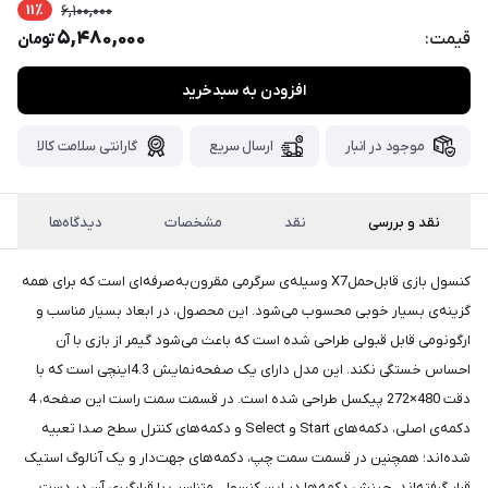
پست،جهت
11٪
6,100,000
دریافت
5,480,000
قیمت:
تومان
کدرهگیری
سفارش
افزودن به سبدخرید
خود،
۴۸
ساعت
موجود در انبار
ارسال سریع
گارانتی سلامت کالا
کاری
پس
از
ثبت
نقد و بررسی
نقد
مشخصات
دیدگاه‌ها
سفارش،واتساپ
پیام
کنسول بازی قابل‌حملX7 وسیله‌ی سرگرمی مقرون‌به‌صرفه‌ای است که برای همه
بگذارید.
گزینه‌ی بسیار خوبی محسوب می‌شود. این محصول، در ابعاد بسیار مناسب و
ممنون
ارگونومی قابل قبولی طراحی شده است که باعث می‌شود گیمر از بازی با آن
از
احساس خستگی نکند. این مدل دارای یک صفحه‌نمایش 4.3اینچی است که با
صبر
دقت 480×272 پیکسل طراحی شده است. در قسمت سمت راست این صفحه، 4
دکمه‌ی اصلی، دکمه‌های Start و Select و دکمه‌های کنترل سطح صدا تعبیه
و
شده‌اند؛ همچنین در قسمت سمت چپ، دکمه‌های جهت‌دار و یک آنالوگ استیک
شکیبایی
قرار گرفته‌اند. چینش دکمه‌ها در این کنسول، متناسب با قرارگیری آن در دست