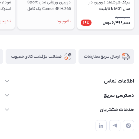
عینک هوشمند دوربین دار
دوربین ورزشی مدل Sport
مدل M01 با قابلیت
Camer 4K H.265 پک کامل
استوک |
فیلم‌برداری ۴K
8,000,000
ناموجود
ناموجو
6,499,000
19٪
تومان
ضمانت بازگشت کالای معیوب
ارسال سریع سفارشات
اطلاعات تماس
واتساپ و تماس 09910568493
دسترسی سریع
m9233220@gmail.com
حساب کاربری
خدمات مشتریان
هرمزگان خمیر رودبار بلال یک
لیست محصولات
قوانین و مقررات
درباره ما
حریم خصوصی