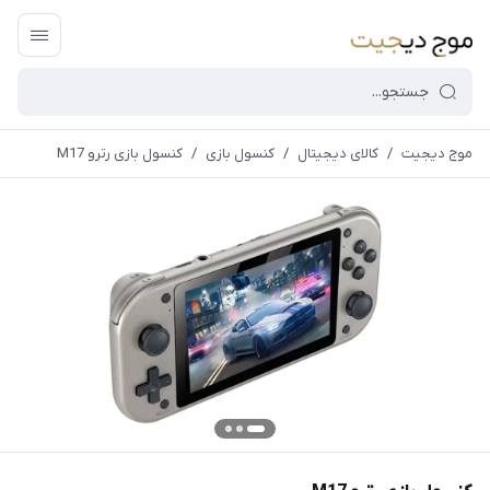
موج دیجیت
/
کالای دیجیتال
/
كنسول بازی
/
کنسول بازی رترو M17
قیمت و
موجودی
سایت بروز
می
باشد،باخیال
راحت خرید
کنید.