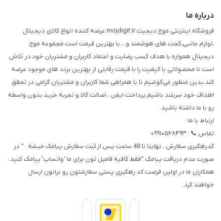
تماس با ما
راهنما
درباره ما
فروشگاه اینترنتی موج دیجیت mojdigit.ir عرضه کننده انواع کالای دیجیتال
،لوازم جانبی،گجت های هوشمند و....با بهترین قیمت است.مجموعه موج
دیجیتال همواره با هدف کسب رضایت و اعتماد کاربران و مشتریان خود در تلاش
است تا محصولاتی با کیفیت را با قیمت رقابتی از بهترین برند های موجود عرضه
کند.بدین منظور می‌کوشیم تا با همراهی شما کاربران و مشتریان گرامی در تحقق
اهداف خود سربلند باشیم.پرداخت ایمن ، اصالت کالا و تجربه خرید بدون واسطه
رو با ما داشته باشید.
ارتباط با ما :
تماس 📞 : ۰۹۹۱۰۵۶۸۴۹۳
کدرهگیری سفارش ، نهایتا تا 48 ساعت پس از ثبت سفارش پیامک میشه . “ در
صورت عدم دریافت پیامک “فقط کافیه فامیل تون برای ما ‘واتساپ’ پیامک کنید ،
همکاران ما در اولین فرصت کد رهگیری پستی سفارشتون رو براتون ارسال
خواهند کرد.