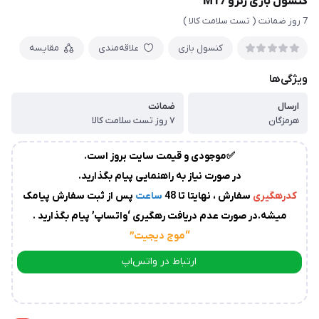
کنسول بازی رترو M17
زمان
7 روز ضمانت ( تست سلامت کالا )
آماده
سازی
و
كنسول بازی
علاقه‌مندی
مقایسه
ارسال
ویژگی‌ها
به
پست
سفارشات،بین
ارسال
ضمانت
هرمزگان
۷ روز تست سلامت کالا
1
الی
✅موجودی و قیمت سایت بروز است.
2
روز
در صورت نیاز به راهنمایی پیام بگذارید.
کاری
می
کدرهگیری
سفارش ، نهایتا تا 48
ساعت
پس از ثبت سفارش پیامک
باشد.
میشه.در صورت عدم دریافت رهگیری ‘واتساپ’ پیام بگذارید .
درصورت
“موج دیجیت
”
عدم
ارسال
ارتباط در واتس‌اپ
کدرهگیری
از
ارتباط در تلگرام
سوی