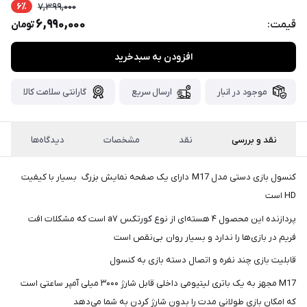
پست،جهت
6٪
7,399,000
دریافت
6,990,000
قیمت:
تومان
کدرهگیری
سفارش
افزودن به سبدخرید
خود،
۴۸
ساعت
موجود در انبار
ارسال سریع
گارانتی سلامت کالا
کاری
پس
از
ثبت
نقد و بررسی
نقد
مشخصات
دیدگاه‌ها
سفارش،واتساپ
پیام
کنسول بازی دستی مدل M17 دارای یک صفحه نمایش بزرگ بسیار با کیفیت
بگذارید.
HD است
ممنون
پردازنده این محصول ۴ هسته‌ای از نوع کورتکس a۷ است که مشکلات افت
از
فریم در بازی‌ها را ندارد و بسیار روان بی‌نقص است
صبر
قابلیت بازی چند نفره و اتصال دسته بازی به کنسول
و
M17 مجهز به یک باتری لیتیومی داخلی قابل شارژ ۳۰۰۰ میلی آمپر ساعتی است
شکیبایی
که امکان بازی طولانی مدت را بدون شارژ کردن به شما می‌دهد