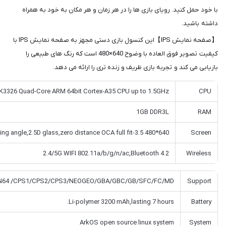
ها را در هر زمان و هر مکان به خود به همراه
【صفحه نمایش IPS】این کنسول بازی دستی مجهز به صفحه نمایش IPS با
کیفیت تصویر فوق العاده با وضوح 640×480 است که رنگ های طبیعی را
ریف و زنده تری را ارائه می دهد.
RK3326 Quad-Core ARM 64bit Cortex-A35 CPU up 
1
2.4/5G WIFI 802.11a/b/g/n/ac,Blu
PSP/DC/SS/PS1/NDS/N64 /CPS1/CPS2/CPS3/NEOGEO/GBA/GBC/GB/
Li-polymer 3200 mAh,last
ArkOS open source l