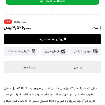
ارتباط در واتس‌اپ
پست،جهت
دریافت
ارتباط در تلگرام
کدرهگیری
سفارش
خود،
18٪
5,500,000
۴۸
ساعت
4,526,000
تومان
کاری
پس
فزودن به سبدخرید
از
ثبت
ارسال سریع
گارانتی سلامت کالا
سفارش،واتساپ
پیام
بگذارید.
دیدگاه‌ها
ممنون
از
صبر
کنسول دستی R36S دارای 20 شبیه ساز کنسول‌های قدیمی است و می‌توانید
و
هزاران بازی کلاسیک را بازی کنید ‎ساپورت قدیمی ترین بازی ها تا بازی های
شکیبایی
2022 مثل فیفا و GTA کنسول دستی R36S دارای دو آنالوگ سریع و دقیق و