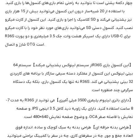
شما
د به راحتی تمام بازی‌های کنسول‌ها را بازی کنید.
عزیزان
با استفاده از 20 شبیه‌ساز درون این کنسول می‌توانید بیش از 15 هزار بازی
🌹
یک را اجرا و بازی کنید. این کنسول از کارت میکرو SD نیز پشتیبانی می‌کند و
"دریافت
می‌توانید بازی‌های مورد نظر خود را با کارت میکرو SD نصب کنید. کنسول دستی
کدرهگیری
R36S دارای یک اسپیکر هشت وات، جک 3.5 میلیمتری و دو پورت USB-C برای
پستی(کلیک
شارژ و اتصال OTG است.
کنید)
【این کنسول بازی R36Sاز سیستم لینوکس پشتیبانی میکند】سیستم 64
لکرد دسته سیمی سازگار با برنامه های کاربردی
ادامه
32 بیتی پشتیبانی می کند، R36S نه تنها یک کنسول بازی، بلکه یک دستگاه
【دارای باتری لیتیوم پلیمری 3500 میلی آمپری】می توانید از R36S به مدت 7-
8 ساعت استفاده کنید، دارای یک زاویه دید کامل 3.5 اینچی IPS، و صفحه
ی بدنه به سبک کوچک و ساده، اندازه فوق
ای کاری، چه در سفر یا کمپینگ براحتی میتوانید