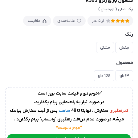
زمان
آماده
سازی
و
علاقه‌مندی
مقایسه
ارسال
به
پست
سفارشات،بین
1
الی
2
روز
کاری
می
باشد.
و قیمت سایت بروز است.
درصورت
ز به راهنمایی پیام بگذارید.
عدم
تا 48
ساعت
پس از ثبت سفارش پیامک
ارسال
یافت رهگیری ‘واتساپ’ پیام بگذارید .
کدرهگیری
از
“موج دیجیت
”
سوی