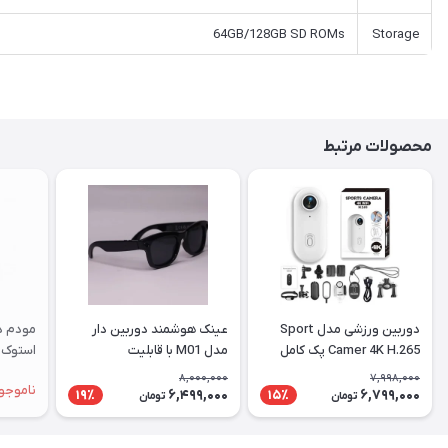
64GB/128
عینک هوشمند دوربین دار
مودم دو زد ال تی مدل X28
مدل M01 با قابلیت
استوک | مشابه نو
کاب
فیلم‌برداری ۴K
کهک
8,000,000
ناموجود
نام
6,499,000
19٪
1
تومان