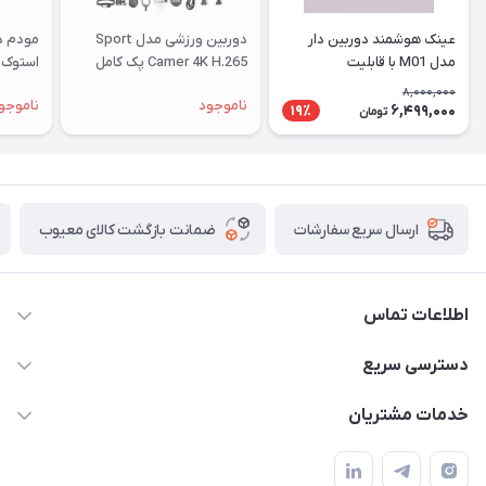
عینک هوشمند دوربین دار
دوربین ورزشی مدل Sport
مدل M01 با قابلیت
Camer 4K H.265 پک کامل
استوک |
فیلم‌برداری ۴K
8,000,000
ناموجود
ناموجو
6,499,000
19٪
تومان
ضمانت بازگشت کالای معیوب
ارسال سریع سفارشات
اطلاعات تماس
واتساپ و تماس 09910568493
دسترسی سریع
m9233220@gmail.com
حساب کاربری
خدمات مشتریان
هرمزگان خمیر رودبار بلال یک
لیست محصولات
قوانین و مقررات
درباره ما