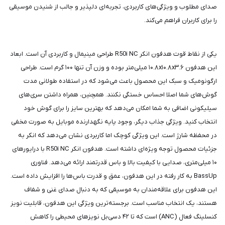
صدای مطلوب و ویژگی‌های کاربردی، تجربه‌ای دلپذیر و جالب از شنیدن موسیقی
را برای کاربران فراهم می‌کند.
یکی از نقاط قوت هدفون انکر R50i NC طراحی مینیمال و کاربردی آن است. ابعاد
این هدفون ۱۰.۸x۱۰.۸x۳.۶ میلی‌متر بوده و وزن آن تنها ۱۰۰ گرم است. طراحی
ارگونومیک و سبک این محصول باعث می‌شود که در استفاده طولانی‌ مدت
گوش‌های شما اصلا احساس خستگی نکنند. همچنین، همراه داشتن سری‌های
سیلیکونی اضافی به شما امکان می‌دهد که بهترین سایز را برای گوش خود
انتخاب کنید. ویژگی جذاب دیگر، وجود پایه نگهدارنده موبایل به صورت مخفی
در محفظه شارژ است. این ویژگی کوچک اما کاربردی نشان می‌دهد که انکر به
جزئیات محصول توجه ویژه‌ای داشته ‌است. هدفون انکر R50i NC با درایورهای
۱۰ میلی‌متری، صدایی با کیفیت بالا و باس قدرتمند ارائه می‌دهد. فناوری
BassUp به کار رفته در این هدفون، عمق و قدرت باس‌ها را افزایش داده است.
این هدفون برای علاقه‌مندان به موسیقی که به دنبال صدای غنی و شفاف
هستند، یک انتخاب مناسب است. برجسته‌ترین ویژگی این هدفون، قابلیت نویز
کنسلینگ فعال (ANC) است که تا ۴۲ دسی‌بل نویزهای محیطی را کاهش