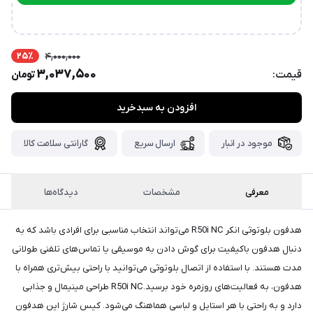
پست،جهت
ارتباط در تلگرام
دریافت
کدرهگیری
سفارش
25٪
4,000,000
خود،
3,037,500
قیمت:
تومان
۴۸
ساعت
کاری
پس
افزودن به سبدخرید
از
ثبت
موجود در انبار
ارسال سریع
گارانتی سلامت کالا
سفارش،واتساپ
پیام
معرفی
مشخصات
دیدگاه‌ها
بگذارید.
ممنون
هدفون بلوتوثی انکر R50i NC می‌تواند انتخاب مناسبی برای افرادی باشد که به
از
دنبال هدفون باکیفیت برای گوش دادن به موسیقی یا تماس‌های تلفنی طولانی
صبر
مدت هستند. با استفاده از اتصال بلوتوثی می‌توانید با راحتی بیش‌تری همراه با
و
هدفون، به فعالیت‌های روزمره خود برسید.R50i NC طراحی مینیمال و جذابی
شکیبایی
دارد و به راحتی با هر استایل و لباسی هماهنگ می‌شود. کیس شارژ این هدفون