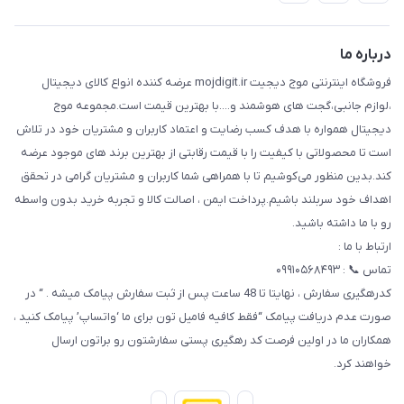
حریم خصوصی
تماس با ما
راهنما
درباره ما
فروشگاه اینترنتی موج دیجیت mojdigit.ir عرضه کننده انواع کالای دیجیتال
،لوازم جانبی،گجت های هوشمند و....با بهترین قیمت است.مجموعه موج
دیجیتال همواره با هدف کسب رضایت و اعتماد کاربران و مشتریان خود در تلاش
است تا محصولاتی با کیفیت را با قیمت رقابتی از بهترین برند های موجود عرضه
کند.بدین منظور می‌کوشیم تا با همراهی شما کاربران و مشتریان گرامی در تحقق
اهداف خود سربلند باشیم.پرداخت ایمن ، اصالت کالا و تجربه خرید بدون واسطه
رو با ما داشته باشید.
ارتباط با ما :
تماس 📞 : ۰۹۹۱۰۵۶۸۴۹۳
کدرهگیری سفارش ، نهایتا تا 48 ساعت پس از ثبت سفارش پیامک میشه . “ در
صورت عدم دریافت پیامک “فقط کافیه فامیل تون برای ما ‘واتساپ’ پیامک کنید ،
همکاران ما در اولین فرصت کد رهگیری پستی سفارشتون رو براتون ارسال
خواهند کرد.