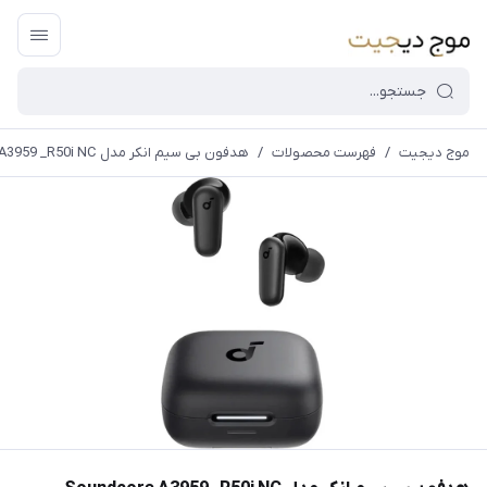
موج دیجیت
/
فهرست محصولات
/
هدفون بی سیم انکر مدل Soundcore A3959 _R50i NC
قیمت و
موجودی
سایت بروز
می
باشد،باخیال
راحت خرید
کنید.