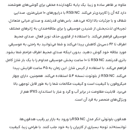
شما
علاوه بر ظاهر ساده و زیبا، یک پایه نگهدارنده مخفی برای گوشی‌های هوشمند
عزیزان
دارد که آن را کاربردی‌تر می‌کند. R50i NC با درایورهای ۱۰ میلی‌متری، صدایی
🌹
شفاف و با جزئیات بالا ارائه می‌دهد. باس‌های قدرتمند و صدای میانی متعادل،
"دریافت
تجربه‌ای لذت‌بخش از شنیدن موسیقی را برای علاقه‌مندان به ژانرهای مختلف
کدرهگیری
موسیقی فراهم می‌کند. با استفاده از فناوری حذف نویز فعال، صدای محیط
پستی(کلیک
اطراف تا ۴۲ دسی‌بل کاهش پیدا می‌کند و شما می‌توانید به راحتی به موسیقی
کنید)
مورد علاقه خود گوش دهید، بدون اینکه صدای محیط اطراف مزاحم شما بشود.
باتری قدرتمند R50i NC تا ۱۰ ساعت پخش موسیقی مداوم را با یک بار شارژ کامل
فراهم می‌کند. با استفاده از کیس شارژ، این زمان به ۴۵ ساعت افزایش پیدا
ادامه
می‌کند. R50i NC از بلوتوث نسخه ۵.۴ استفاده می‌کند. همچنین، دارای چهار
میکروفون با کیفیت است و کیفیت مکالمات شما را به طور قابل توجهی بالا
می‌برد. قابلیت مقاومت در برابر آب و گرد و غبار با استاندارد IPX5 هم از
ویژگی‌های منحصر به فرد آن است.
هدفون بلوتوثی انکر مدل R50i NCبا ورود به بازار پر رقیب هدفون‌ها،
توانسته‌اند توجه بسیاری از کاربران را به خود جلب کنند. با طراحی زیبا، کیفیت