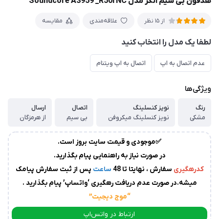
هدفون بی سیم انکر مدل Soundcore A3959 _R50i NC
زمان
آماده
علاقه‌مندی
مقایسه
از 15 نظر
سازی
و
لطفا یک مدل را انتخاب کنید
ارسال
به
عدم اتصال به اپ
اتصال به اپ ویتنام
پست
سفارشات،بین
1
ویژگی‌ها
الی
رنگ
نویز کنسلینگ
اتصال
ارسال
2
روز
مشکی
نویز کنسلینگ میکروفن
بی سیم
از هرمزگان
کاری
می
باشد.
✅موجودی و قیمت سایت بروز است.
درصورت
در صورت نیاز به راهنمایی پیام بگذارید.
عدم
کدرهگیری
سفارش ، نهایتا تا 48
ساعت
پس از ثبت سفارش پیامک
ارسال
میشه.در صورت عدم دریافت رهگیری ‘واتساپ’ پیام بگذارید .
کدرهگیری
از
“موج دیجیت
”
سوی
ارتباط در واتس‌اپ