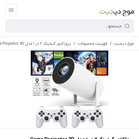
موج دیجیت
/
فهرست محصولات
/
پروژکتور گیمینگ ۲ در ۱ مدل Game Projector 3D
قیمت و
موجودی
سایت بروز
می
باشد،باخیال
راحت خرید
کنید.