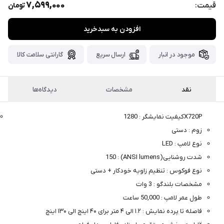
پست،جهت
7,599,000
قیمت:
تومان
دریافت
افزودن به سبدخرید
کدرهگیری
سفارش
خود،
موجود در انبار
ارسال سریع
گارانتی سلامت کالا
۴۸
ساعت
کاری
پس
از
نقد
مشخصات
دیدگاه‌ها
ثبت
سفارش،واتساپ
کیفیت نمایشگر : 1280X720P
پیام
زوم : دستی
بگذارید.
نوع لامپ : LED
ممنون
شدت روشنایی(ANSI lumens) : 150
از
نوع فوکوس : تنظیم زاویه خودکار + دستی
صبر
مشخصات بلندگو : 3 وات
و
طول عمر لامپ : 50,000 ساعت
شکیبایی
فاصله تا پرده نمایش : ۱.۲ الی ۴ متر برای ۴۰ اینچ الی ۱۳۰ اینچ