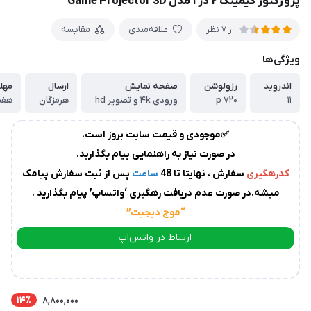
پروژکتور گیمینگ ۲ در ۱ مدل Game Projector 3D
زمان
آماده
علاقه‌مندی
مقایسه
از 7 نظر
سازی
و
ویژگی‌ها
ارسال
به
اندروید
رزولوشن
صفحه نمایش
ارسال
مهل
پست
سفارشات،بین
۱۱
۷۲۰ p
ورودی ۴k و تصویر hd
هرمزگان
هفت
1
✅موجودی و قیمت سایت بروز است.
الی
در صورت نیاز به راهنمایی پیام بگذارید.
2
روز
کدرهگیری
سفارش ، نهایتا تا 48
ساعت
پس از ثبت سفارش پیامک
کاری
می
میشه.در صورت عدم دریافت رهگیری ‘واتساپ’ پیام بگذارید .
باشد.
“موج دیجیت
”
درصورت
عدم
ارتباط در واتس‌اپ
ارسال
ارتباط در تلگرام
کدرهگیری
از
سوی
14٪
8,800,000