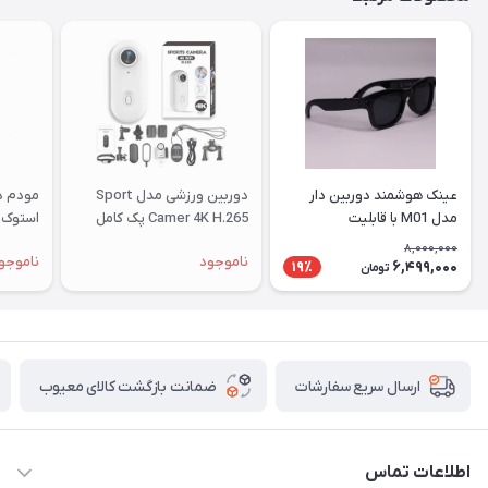
عینک هوشمند دوربین دار
دوربین ورزشی مدل Sport
مدل M01 با قابلیت
Camer 4K H.265 پک کامل
استوک |
فیلم‌برداری ۴K
8,000,000
ناموجود
ناموجو
6,499,000
19٪
تومان
ضمانت بازگشت کالای معیوب
ارسال سریع سفارشات
اطلاعات تماس