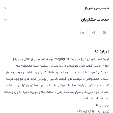
واتساپ و تماس 09910568493
دسترسی سریع
m9233220@gmail.com
حساب کاربری
خدمات مشتریان
هرمزگان خمیر رودبار بلال یک
لیست محصولات
قوانین و مقررات
درباره ما
حریم خصوصی
تماس با ما
راهنما
درباره ما
فروشگاه اینترنتی موج دیجیت mojdigit.ir عرضه کننده انواع کالای دیجیتال
،لوازم جانبی،گجت های هوشمند و....با بهترین قیمت است.مجموعه موج
دیجیتال همواره با هدف کسب رضایت و اعتماد کاربران و مشتریان خود در تلاش
است تا محصولاتی با کیفیت را با قیمت رقابتی از بهترین برند های موجود عرضه
کند.بدین منظور می‌کوشیم تا با همراهی شما کاربران و مشتریان گرامی در تحقق
اهداف خود سربلند باشیم.پرداخت ایمن ، اصالت کالا و تجربه خرید بدون واسطه
رو با ما داشته باشید.
ارتباط با ما :
تماس 📞 : ۰۹۹۱۰۵۶۸۴۹۳