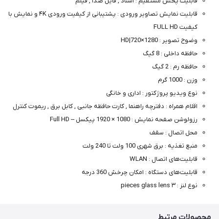
قابلیت پخش مستقیم : اسناد , فایل صدا , فیلم
شما
قابلیت نمایش تصاویر ورودی : پشتیبانی از کیفیت ورودی ۴K و نمایش با
عزیزان
کیفیت FULL HD
🌹
وضوح تصویر : 1280×720|HD
"دریافت
حافظه داخلی : 8 گیگ
کدرهگیری
حافظه رم : 2 گیگ
پستی(کلیک
وزن : 1000 گرم
کنید)
نوع ویدیو پروژکتور : اداری و خانگی
اقلام همراه : دفترچه‌ راهنما , کارت حافظه جانبی , کابل برق , ریموت کنترل
رزولوشن صفحه نمایش : 1080 × 1920 پیکسل – Full HD
ادامه
محل اتصال : سقف
منبع تغذیه : برق شهری 100 ولت تا 240 ولت
قابلیت‌های اتصال : WLAN
قابلیت‌های دستگاه : امکان چرخش 360 درجه
نوع لنز : ۳ pieces glass lens
محصولات مرتبط