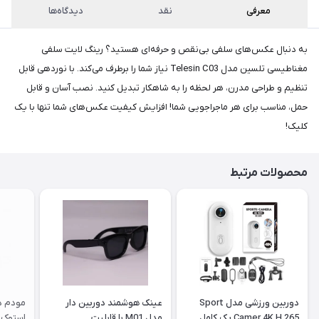
پست،جهت
معرفی
نقد
دیدگاه‌ها
دریافت
کدرهگیری
سفارش
به دنبال عکس‌های سلفی بی‌نقص و حرفه‌ای هستید؟ رینگ لایت سلفی
خود،
مغناطیسی تلسین مدل Telesin C03 نیاز شما را برطرف می‌کند. با نوردهی قابل
۴۸
ساعت
تنظیم و طراحی مدرن، هر لحظه را به شاهکار تبدیل کنید. نصب آسان و قابل
کاری
پس
حمل، مناسب برای هر ماجراجویی شما! افزایش کیفیت عکس‌های شما تنها با یک
از
کلیک!
ثبت
سفارش،واتساپ
محصولات مرتبط
پیام
بگذارید.
ممنون
از
صبر
و
شکیبایی
دوربین ورزشی مدل Sport
عینک هوشمند دوربین دار
Camer 4K H.265 پک کامل
مدل M01 با قابلیت
استوک |