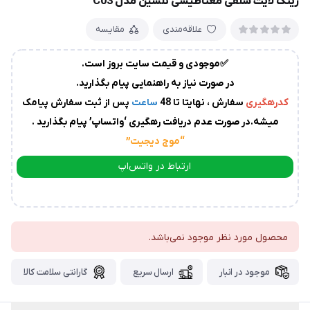
رینگ لایت سلفی مغناطیسی تلسین مدل C03
زمان
آماده
علاقه‌مندی
مقایسه
سازی
و
ارسال
✅موجودی و قیمت سایت بروز است.
به
در صورت نیاز به راهنمایی پیام بگذارید.
پست
سفارشات،بین
کدرهگیری
سفارش ، نهایتا تا 48
ساعت
پس از ثبت سفارش پیامک
1
میشه.در صورت عدم دریافت رهگیری ‘واتساپ’ پیام بگذارید .
الی
“موج دیجیت
”
2
روز
ارتباط در واتس‌اپ
کاری
می
ارتباط در تلگرام
باشد.
درصورت
عدم
محصول مورد نظر موجود نمی‌باشد.
ارسال
موجود در انبار
ارسال سریع
گارانتی سلامت کالا
کدرهگیری
از
سوی