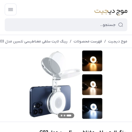
موج دیجیت
/
فهرست محصولات
/
رینگ لایت سلفی مغناطیسی تلسین مدل C03
قیمت و
موجودی
سایت بروز
می
باشد،باخیال
راحت خرید
کنید.