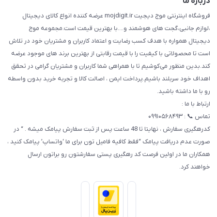
درباره ما
فروشگاه اینترنتی موج دیجیت mojdigit.ir عرضه کننده انواع کالای دیجیتال
،لوازم جانبی،گجت های هوشمند و....با بهترین قیمت است.مجموعه موج
دیجیتال همواره با هدف کسب رضایت و اعتماد کاربران و مشتریان خود در تلاش
است تا محصولاتی با کیفیت را با قیمت رقابتی از بهترین برند های موجود عرضه
کند.بدین منظور می‌کوشیم تا با همراهی شما کاربران و مشتریان گرامی در تحقق
اهداف خود سربلند باشیم.پرداخت ایمن ، اصالت کالا و تجربه خرید بدون واسطه
رو با ما داشته باشید.
ارتباط با ما :
تماس 📞 : ۰۹۹۱۰۵۶۸۴۹۳
کدرهگیری سفارش ، نهایتا تا 48 ساعت پس از ثبت سفارش پیامک میشه . “ در
صورت عدم دریافت پیامک “فقط کافیه فامیل تون برای ما ‘واتساپ’ پیامک کنید ،
همکاران ما در اولین فرصت کد رهگیری پستی سفارشتون رو براتون ارسال
خواهند کرد.