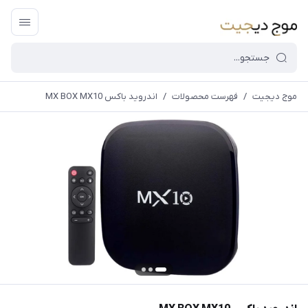
موج دیجیت
/
فهرست محصولات
/
اندروید باکس MX BOX MX10
قیمت و
موجودی
سایت بروز
می
باشد،باخیال
راحت خرید
کنید.