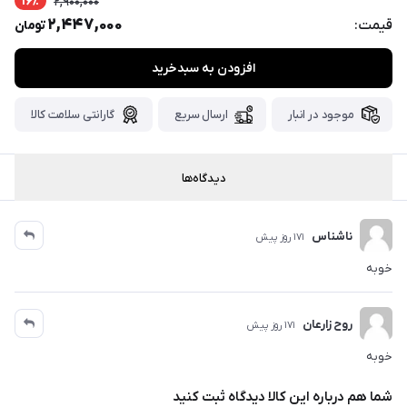
16٪
2,900,000
پست،جهت
2,447,000
قیمت:
تومان
دریافت
کدرهگیری
سفارش
افزودن به سبدخرید
خود،
۴۸
ساعت
موجود در انبار
ارسال سریع
گارانتی سلامت کالا
کاری
پس
از
دیدگاه‌ها
ثبت
سفارش،واتساپ
پیام
ناشناس
171 روز پیش
بگذارید.
خوبه
ممنون
از
روح زارعان
171 روز پیش
صبر
خوبه
و
شکیبایی
شما هم درباره این کالا دیدگاه ثبت کنید