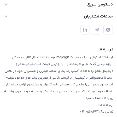
واتساپ و تماس 09910568493
دسترسی سریع
m9233220@gmail.com
حساب کاربری
خدمات مشتریان
هرمزگان خمیر رودبار بلال یک
لیست محصولات
قوانین و مقررات
درباره ما
حریم خصوصی
تماس با ما
راهنما
درباره ما
فروشگاه اینترنتی موج دیجیت mojdigit.ir عرضه کننده انواع کالای دیجیتال
،لوازم جانبی،گجت های هوشمند و....با بهترین قیمت است.مجموعه موج
دیجیتال همواره با هدف کسب رضایت و اعتماد کاربران و مشتریان خود در تلاش
است تا محصولاتی با کیفیت را با قیمت رقابتی از بهترین برند های موجود عرضه
کند.بدین منظور می‌کوشیم تا با همراهی شما کاربران و مشتریان گرامی در تحقق
اهداف خود سربلند باشیم.پرداخت ایمن ، اصالت کالا و تجربه خرید بدون واسطه
رو با ما داشته باشید.
ارتباط با ما :
تماس 📞 : ۰۹۹۱۰۵۶۸۴۹۳