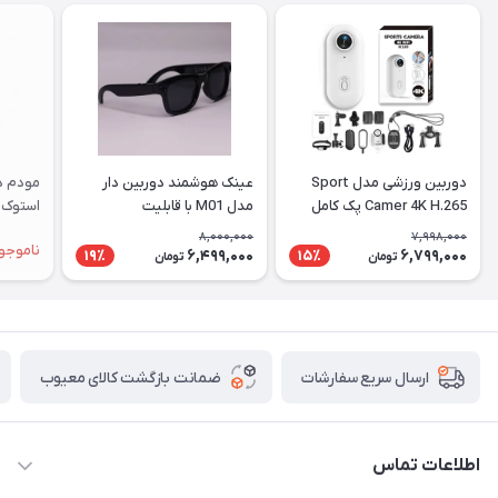
دوربین ورزشی مدل Sport
عینک هوشمند دوربین دار
Camer 4K H.265 پک کامل
مدل M01 با قابلیت
استوک |
فیلم‌برداری ۴K
8,000,000
7,998,000
ناموجو
6,499,000
6,799,000
19٪
15٪
تومان
تومان
ضمانت بازگشت کالای معیوب
ارسال سریع سفارشات
اطلاعات تماس