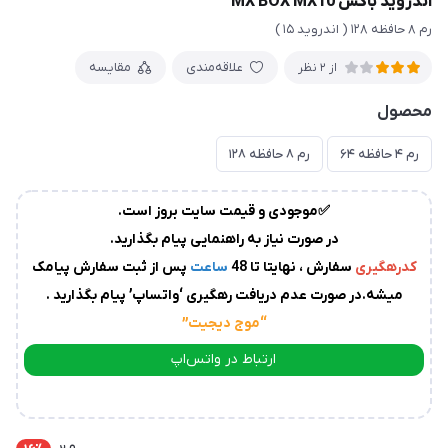
اندروید باکس MX BOX MX10
زمان
رم ۸ حافظه ۱۲۸ ( اندروید ۱۵ )
آماده
سازی
و
علاقه‌مندی
مقایسه
از 2 نظر
ارسال
محصول
به
پست
سفارشات،بین
رم ۴ حافظه ۶۴
رم ۸ حافظه ۱۲۸
1
الی
✅موجودی و قیمت سایت بروز است.
2
روز
در صورت نیاز به راهنمایی پیام بگذارید.
کاری
می
کدرهگیری
سفارش ، نهایتا تا 48
ساعت
پس از ثبت سفارش پیامک
باشد.
میشه.در صورت عدم دریافت رهگیری ‘واتساپ’ پیام بگذارید .
درصورت
“موج دیجیت
”
عدم
ارتباط در واتس‌اپ
ارسال
ارتباط در تلگرام
کدرهگیری
از
سوی