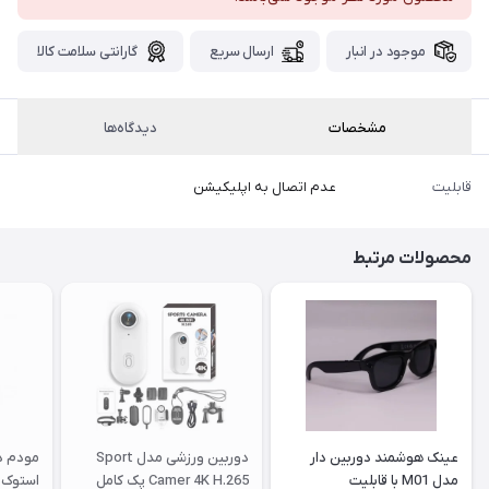
پست،جهت
دریافت
موجود در انبار
ارسال سریع
گارانتی سلامت کالا
کدرهگیری
سفارش
خود،
۴۸
ساعت
مشخصات
دیدگاه‌ها
کاری
پس
از
قابلیت
عدم اتصال به اپلیکیشن
ثبت
سفارش،واتساپ
محصولات مرتبط
پیام
بگذارید.
ممنون
از
صبر
و
عینک هوشمند دوربین دار
دوربین ورزشی مدل Sport
شکیبایی
مدل M01 با قابلیت
Camer 4K H.265 پک کامل
استوک |