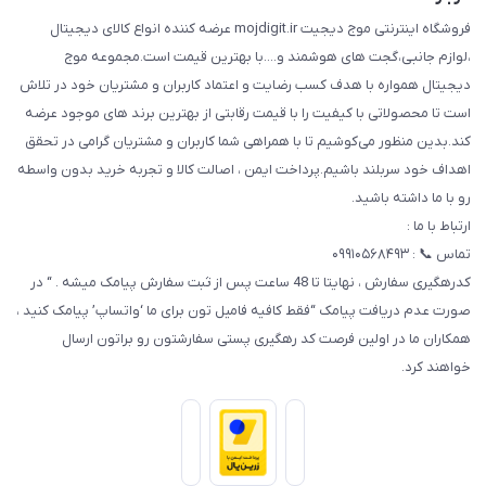
فروشگاه اینترنتی موج دیجیت mojdigit.ir عرضه کننده انواع کالای دیجیتال
،لوازم جانبی،گجت های هوشمند و....با بهترین قیمت است.مجموعه موج
دیجیتال همواره با هدف کسب رضایت و اعتماد کاربران و مشتریان خود در تلاش
است تا محصولاتی با کیفیت را با قیمت رقابتی از بهترین برند های موجود عرضه
کند.بدین منظور می‌کوشیم تا با همراهی شما کاربران و مشتریان گرامی در تحقق
اهداف خود سربلند باشیم.پرداخت ایمن ، اصالت کالا و تجربه خرید بدون واسطه
رو با ما داشته باشید.
ارتباط با ما :
تماس 📞 : ۰۹۹۱۰۵۶۸۴۹۳
کدرهگیری سفارش ، نهایتا تا 48 ساعت پس از ثبت سفارش پیامک میشه . “ در
صورت عدم دریافت پیامک “فقط کافیه فامیل تون برای ما ‘واتساپ’ پیامک کنید ،
همکاران ما در اولین فرصت کد رهگیری پستی سفارشتون رو براتون ارسال
خواهند کرد.