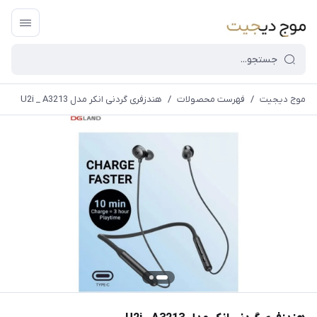
موج دیجیت
/
فهرست محصولات
/
هندزفری گردنی انکر مدل U2i _ A3213
قیمت و
موجودی
سایت بروز
می
باشد،باخیال
راحت خرید
کنید.