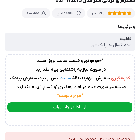
هندزفری گردنی انکر مدل U2i _ A3213
زمان
آماده
علاقه‌مندی
مقایسه
از 69 نظر
سازی
و
ویژگی‌ها
ارسال
به
قابلیت
پست
سفارشات،بین
عدم اتصال به اپلیکیشن
1
✅موجودی و قیمت سایت بروز است.
الی
در صورت نیاز به راهنمایی پیام بگذارید.
2
روز
کدرهگیری
سفارش ، نهایتا تا 48
ساعت
پس از ثبت سفارش پیامک
کاری
می
میشه.در صورت عدم دریافت رهگیری ‘واتساپ’ پیام بگذارید .
باشد.
“موج دیجیت
”
درصورت
عدم
ارتباط در واتس‌اپ
ارسال
ارتباط در تلگرام
کدرهگیری
از
سوی
محصول مورد نظر موجود نمی‌باشد.