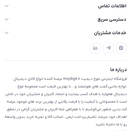
اطلاعات تماس
واتساپ و تماس 09910568493
دسترسی سریع
m9233220@gmail.com
حساب کاربری
خدمات مشتریان
هرمزگان خمیر رودبار بلال یک
لیست محصولات
قوانین و مقررات
درباره ما
حریم خصوصی
تماس با ما
راهنما
درباره ما
فروشگاه اینترنتی موج دیجیت mojdigit.ir عرضه کننده انواع کالای دیجیتال
،لوازم جانبی،گجت های هوشمند و....با بهترین قیمت است.مجموعه موج
دیجیتال همواره با هدف کسب رضایت و اعتماد کاربران و مشتریان خود در تلاش
است تا محصولاتی با کیفیت را با قیمت رقابتی از بهترین برند های موجود عرضه
کند.بدین منظور می‌کوشیم تا با همراهی شما کاربران و مشتریان گرامی در تحقق
اهداف خود سربلند باشیم.پرداخت ایمن ، اصالت کالا و تجربه خرید بدون واسطه
رو با ما داشته باشید.