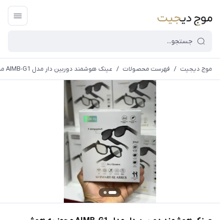
موج دیجیت
/
فهرست محصولات
/
عینک هوشمند دوربین دار مدل AIMB-G1 مجهز به هوش مصنوعی
قیمت و
موجودی
سایت بروز
می
باشد،باخیال
راحت خرید
کنید.