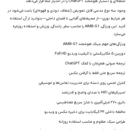
شما
لحظه‌ای و دستیار هوشمند ChatGPT را در اختیار شما قرار می‌دهد.
عزیزان
وجود سه نوع عدسی قابل تعویض (شفاف، دودی و قهوه‌ای) باعث می‌شود در
🌹
هر شرایط نوری—از محیط‌های آفتابی تا فضای داخلی—بتوانید از آن استفاده
"دریافت
کنید. این ویژگی، AIMB-G1 را مناسب سفر، رانندگی، ورزش و استفاده روزمره
کدرهگیری
می‌سازد.
پستی(کلیک
ویژگی‌های مهم عینک هوشمند AIMB-G1
کنید)
دوربین ۵ مگاپیکسلی با کیفیت ویدیو Full HD
ترجمه صوتی هم‌زمان با کمک ChatGPT
ادامه
ترجمه سریع متن فقط با گرفتن عکس
کنترل لمسی روی دسته برای مدیریت تماس‌ها و موسیقی
اسپیکرهای HiFi با صدای واضح و قدرتمند
باتری ۲۷۰ میلی‌آمپری با شارژ سریع مغناطیسی
حافظه داخلی ۳۲ گیگابایت برای ذخیره عکس و ویدیو
طراحی سبک، مقاوم و مناسب استفاده روزانه