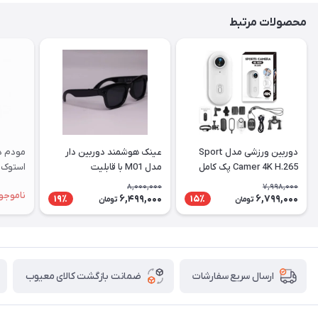
محصولات مرتبط
دوربین ورزشی مدل Sport
عینک هوشمند دوربین دار
Camer 4K H.265 پک کامل
مدل M01 با قابلیت
استوک |
فیلم‌برداری ۴K
8,000,000
7,998,000
ناموجو
6,499,000
6,799,000
19٪
15٪
تومان
تومان
ضمانت بازگشت کالای معیوب
ارسال سریع سفارشات