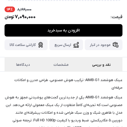
پست،جهت
دریافت
14٪
8,199,000
7,090,000
قیمت:
کدرهگیری
سفارش
تومان
خود،
افزودن به سبدخرید
۴۸
ساعت
کاری
پس
موجود در انبار
ارسال سریع
گارانتی سلامت کالا
از
ثبت
سفارش،واتساپ
نقد و بررسی
مشخصات
دیدگاه‌ها
پیام
بگذارید.
عینک هوشمند AIMB-G1؛ ترکیب هوش مصنوعی، طراحی مدرن و امکانات
حرفه‌ای
ممنون
از
عینک هوشمند AIMB-G1 یکی از جدیدترین گجت‌های پوشیدنی مجهز به هوش
صبر
مصنوعی است که تجربه‌ای کاملاً متفاوت از یک عینک معمولی ارائه می‌دهد. این
و
مدل با ظاهری شیک و وزن سبک طراحی شده و امکانات پیشرفته‌ای مانند
شکیبایی
دوربین ۵ مگاپیکسلی، ضبط ویدیو با کیفیت Full HD 1080p، ترجمه صوتی