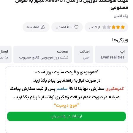
عینک هوشمند دوربین دار مدل AIMB-G1 مجهز به هوش
زمان
مصنوعی
آماده
پک اصلی
سازی
و
ارسال
علاقه‌مندی
مقایسه
از 9 نظر
به
ویژگی‌ها
پست
سفارشات،بین
1
اپ
اصالت
ضمانت
ارسال
Even realities
اصل
هفت روز مرجوعی کالای معیوب
به سر
الی
2
روز
✅موجودی و قیمت سایت بروز است.
کاری
می
در صورت نیاز به راهنمایی پیام بگذارید.
باشد.
کدرهگیری
سفارش ، نهایتا تا 48
ساعت
پس از ثبت سفارش پیامک
درصورت
میشه.در صورت عدم دریافت رهگیری ‘واتساپ’ پیام بگذارید .
عدم
“موج دیجیت
”
ارسال
ارتباط در واتس‌اپ
کدرهگیری
از
سوی
ارتباط در تلگرام