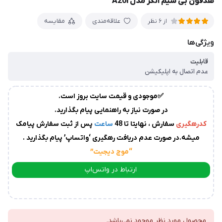
هدفون بی سیم انکر مدل A20i
زمان
آماده
علاقه‌مندی
مقایسه
از 6 نظر
سازی
و
ویژگی‌ها
ارسال
به
قابلیت
پست
سفارشات،بین
عدم اتصال به اپلیکیشن
1
✅موجودی و قیمت سایت بروز است.
الی
در صورت نیاز به راهنمایی پیام بگذارید.
2
روز
کدرهگیری
سفارش ، نهایتا تا 48
ساعت
پس از ثبت سفارش پیامک
کاری
می
میشه.در صورت عدم دریافت رهگیری ‘واتساپ’ پیام بگذارید .
باشد.
“موج دیجیت
”
درصورت
عدم
ارتباط در واتس‌اپ
ارسال
ارتباط در تلگرام
کدرهگیری
از
سوی
محصول مورد نظر موجود نمی‌باشد.