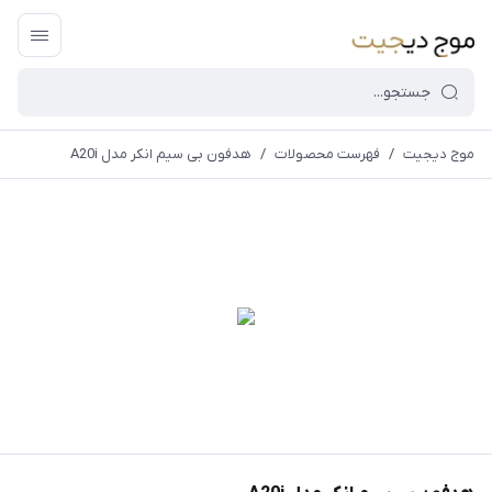
موج دیجیت
/
فهرست محصولات
/
هدفون بی سیم انکر مدل A20i
قیمت و
موجودی
سایت بروز
می
باشد،باخیال
راحت خرید
کنید.