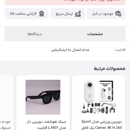
پست،جهت
دریافت
موجود در انبار
ارسال سریع
گارانتی سلامت کالا
کدرهگیری
سفارش
خود،
۴۸
ساعت
مشخصات
دیدگاه‌ها
کاری
پس
از
قابلیت
عدم اتصال به اپلیکیشن
ثبت
سفارش،واتساپ
محصولات مرتبط
پیام
بگذارید.
ممنون
از
صبر
و
دوربین ورزشی مدل Sport
عینک هوشمند دوربین دار
شکیبایی
Camer 4K H.265 پک کامل
مدل M01 با قابلیت
استوک |