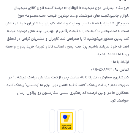
فروشگاه اینترنتی موج دیجیت mojdigit.ir عرضه کننده انواع کالای دیجیتال
،لوازم جانبی،گجت های هوشمند و....با بهترین قیمت است.مجموعه موج
دیجیتال همواره با هدف کسب رضایت و اعتماد کاربران و مشتریان خود در تلاش
است تا محصولاتی با کیفیت را با قیمت رقابتی از بهترین برند های موجود عرضه
کند.بدین منظور می‌کوشیم تا با همراهی شما کاربران و مشتریان گرامی در تحقق
اهداف خود سربلند باشیم.پرداخت ایمن ، اصالت کالا و تجربه خرید بدون واسطه
رو با ما داشته باشید.
ارتباط با ما :
تماس 📞 : ۰۹۹۱۰۵۶۸۴۹۳
کدرهگیری سفارش ، نهایتا تا 48 ساعت پس از ثبت سفارش پیامک میشه . “ در
صورت عدم دریافت پیامک “فقط کافیه فامیل تون برای ما ‘واتساپ’ پیامک کنید ،
همکاران ما در اولین فرصت کد رهگیری پستی سفارشتون رو براتون ارسال
خواهند کرد.