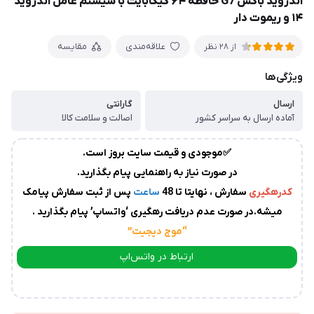
اندروید باکس G7 حافظه ۶۴ گیگابایت با سیستم عامل اندروید
زمان
۱۴ و ریموت دار
آماده
سازی
و
علاقه‌مندی
مقایسه
از 28 نظر
ارسال
ویژگی‌ها
به
پست
سفارشات،بین
ارسال
گارانتی
آماده ارسال به سراسر کشور
اصالت و سلامت کالا
1
الی
✅موجودی و قیمت سایت بروز است.
2
روز
در صورت نیاز به راهنمایی پیام بگذارید.
کاری
می
کدرهگیری
سفارش ، نهایتا تا 48
ساعت
پس از ثبت سفارش پیامک
باشد.
میشه.در صورت عدم دریافت رهگیری ‘واتساپ’ پیام بگذارید .
درصورت
“موج دیجیت
”
عدم
ارتباط در واتس‌اپ
ارسال
کدرهگیری
از
ارتباط در تلگرام
سوی