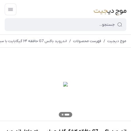
موج دیجیت
/
فهرست محصولات
/
اندروید باکس G7 حافظه ۶۴ گیگابایت با سیستم عامل اندروید ۱۴ و ریموت دار
قیمت و
موجودی
سایت بروز
می
باشد،باخیال
راحت خرید
کنید.