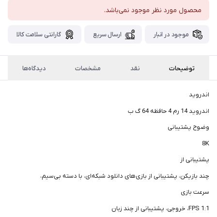
پست،جهت
محصول مورد نظر موجود نمی‌باشد.
دریافت
کدرهگیری
سفارش
موجود در انبار
ارسال سریع
گارانتی سلامت کالا
خود،
۴۸
ساعت
توضیحات
نقد
مشخصات
دیدگاه‌ها
کاری
پس
از
اندروید
ثبت
سفارش،واتساپ
اندروید 14 رم 4 حافظه 64 گ ب
پیام
وضوح پشتیبانی
بگذارید.
8K
ممنون
پشتیبانی از
از
چند بازیکن، پشتیبانی از بازی‌های دانلود شبکه‌ای، با دسته بی‌سیم،
صبر
و
سرعت بازی
شکیبایی
FPS 1:1، خروجی، پشتیبانی از چند زبان