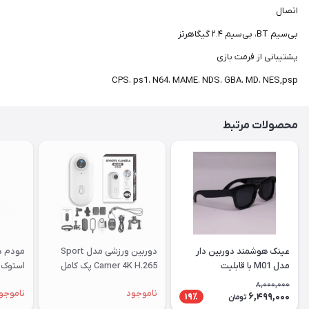
شما
اتصال
عزیزان
بی‌سیم BT، بی‌سیم ۲.۴ گیگاهرتز
🌹
پشتیبانی از فرمت بازی
"دریافت
کدرهگیری
CPS، ps1، N64، MAME، NDS، GBA، MD، NES,psp
پستی(کلیک
کنید)
محصولات مرتبط
ادامه
عینک هوشمند دوربین دار
دوربین ورزشی مدل Sport
مدل M01 با قابلیت
Camer 4K H.265 پک کامل
استوک |
فیلم‌برداری ۴K
8,000,000
ناموجود
ناموجو
6,499,000
19٪
تومان