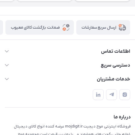
ضمانت بازگشت کالای معیوب
ارسال سریع سفارشات
اطلاعات تماس
واتساپ و تماس 09910568493
دسترسی سریع
m9233220@gmail.com
حساب کاربری
خدمات مشتریان
هرمزگان خمیر رودبار بلال یک
لیست محصولات
قوانین و مقررات
درباره ما
حریم خصوصی
تماس با ما
راهنما
درباره ما
فروشگاه اینترنتی موج دیجیت mojdigit.ir عرضه کننده انواع کالای دیجیتال
،لوازم جانبی،گجت های هوشمند و....با بهترین قیمت است.مجموعه موج