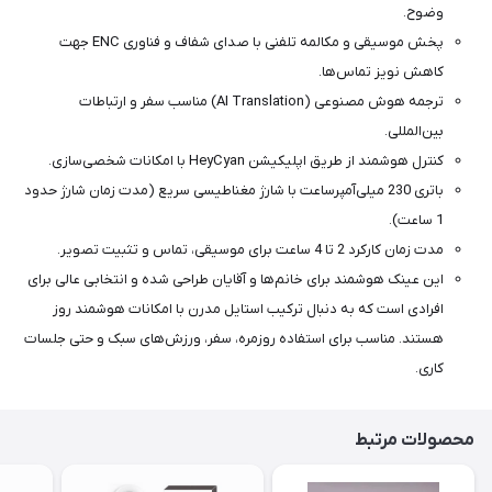
شما
وضوح.
عزیزان
پخش موسیقی و مکالمه تلفنی با صدای شفاف و فناوری ENC جهت
🌹
کاهش نویز تماس‌ها.
"دریافت
ترجمه هوش مصنوعی (AI Translation) مناسب سفر و ارتباطات
کدرهگیری
بین‌المللی.
پستی(کلیک
کنترل هوشمند از طریق اپلیکیشن HeyCyan با امکانات شخصی‌سازی.
کنید)
باتری 230 میلی‌آمپرساعت با شارژ مغناطیسی سریع (مدت زمان شارژ حدود
1 ساعت).
مدت زمان کارکرد 2 تا 4 ساعت برای موسیقی، تماس و تثبیت تصویر.
ادامه
این عینک هوشمند برای خانم‌ها و آقایان طراحی شده و انتخابی عالی برای
افرادی است که به دنبال ترکیب استایل مدرن با امکانات هوشمند روز
هستند. مناسب برای استفاده روزمره، سفر، ورزش‌های سبک و حتی جلسات
کاری.
محصولات مرتبط