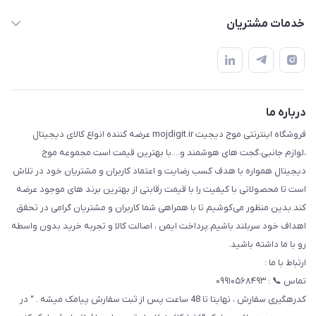
m9233220@gmail.com
حساب کاربری
خدمات مشتریان
هرمزگان خمیر رودبار بلال یک
لیست محصولات
قوانین و مقررات
درباره ما
حریم خصوصی
تماس با ما
راهنما
درباره ما
فروشگاه اینترنتی موج دیجیت mojdigit.ir عرضه کننده انواع کالای دیجیتال
،لوازم جانبی،گجت های هوشمند و....با بهترین قیمت است.مجموعه موج
دیجیتال همواره با هدف کسب رضایت و اعتماد کاربران و مشتریان خود در تلاش
است تا محصولاتی با کیفیت را با قیمت رقابتی از بهترین برند های موجود عرضه
کند.بدین منظور می‌کوشیم تا با همراهی شما کاربران و مشتریان گرامی در تحقق
اهداف خود سربلند باشیم.پرداخت ایمن ، اصالت کالا و تجربه خرید بدون واسطه
رو با ما داشته باشید.
ارتباط با ما :
تماس 📞 : ۰۹۹۱۰۵۶۸۴۹۳
کدرهگیری سفارش ، نهایتا تا 48 ساعت پس از ثبت سفارش پیامک میشه . “ در