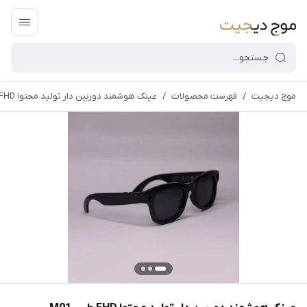
موج دیجیت
/
فهرست محصولات
/
عینک هوشمند دوربین دار تولید محتوا FHD طبی M01
قیمت و
موجودی
سایت بروز
می
باشد،باخیال
راحت خرید
کنید.