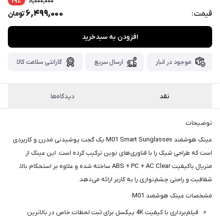
19٪
8,000,000
پست،جهت
6,499,000
قیمت:
تومان
دریافت
کدرهگیری
سفارش
افزودن به سبدخرید
خود،
۴۸
ساعت
موجود در انبار
ارسال سریع
گارانتی سلامت کالا
کاری
پس
از
نقد
دیدگاه‌ها
ثبت
سفارش،واتساپ
توضیحات
پیام
بگذارید.
عینک هوشمند M01 Smart Sunglasses یک گجت پوشیدنی مدرن و کاربردی
ممنون
است که طراحی شیک را با فناوری‌های نوین ترکیب کرده است. این عینک از
متریال باکیفیت ABS + PC + AC Clear ساخته شده و علاوه بر استحکام بالا،
از
شفافیت و راحتی چشم‌نوازی را به کاربر ارائه می‌دهد.
صبر
و
مشخصات عینک هوشمند M01:
شکیبایی
فیلم‌برداری با کیفیت 4K پیکسل برای ثبت لحظات خاص در بالاترین