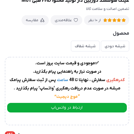
عینک هوشمند دوربین دار تولید محتوا FHD طبی M01
زمان
تضمین اصالت و‌ سلامت کالا
آماده
سازی
و
علاقه‌مندی
مقایسه
از 10 نظر
ارسال
محصول
به
پست
سفارشات،بین
شیشه دودی
شیشه شفاف
1
الی
✅موجودی و قیمت سایت بروز است.
2
روز
در صورت نیاز به راهنمایی پیام بگذارید.
کاری
می
کدرهگیری
سفارش ، نهایتا تا 48
ساعت
پس از ثبت سفارش پیامک
باشد.
میشه.در صورت عدم دریافت رهگیری ‘واتساپ’ پیام بگذارید .
درصورت
“موج دیجیت
”
عدم
ارتباط در واتس‌اپ
ارسال
ارتباط در تلگرام
کدرهگیری
از
سوی