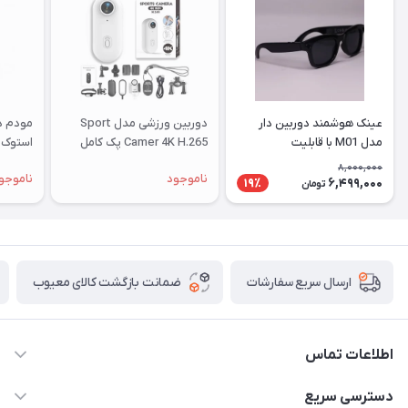
عینک هوشمند دوربین دار
دوربین ورزشی مدل Sport
مدل M01 با قابلیت
Camer 4K H.265 پک کامل
استوک |
فیلم‌برداری ۴K
8,000,000
ناموجود
ناموجو
6,499,000
19٪
تومان
ضمانت بازگشت کالای معیوب
ارسال سریع سفارشات
اطلاعات تماس
واتساپ و تماس 09910568493
دسترسی سریع