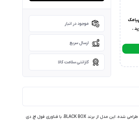
یامک
موجود در انبار
د .
ارسال سریع
گارانتی سلامت کالا
دوربین ثبت وقایع (داش‌کم) بلک باکس مدل C309، یک دستگاه پیشرفته سه‌لنزه است که برای ضبط تصاویر از جلو، عقب و داخل کابین خودرو طراحی شده. این مدل از برند BLACK BOX، با فناوری فول اچ دی