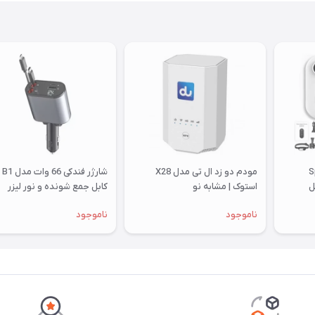
Sport
مودم دو زد ال تی مدل X28
شارژر فن
استوک | مشابه نو
کابل جمع شونده و نور لیزر
کهکشانی
ناموجود
ناموجود