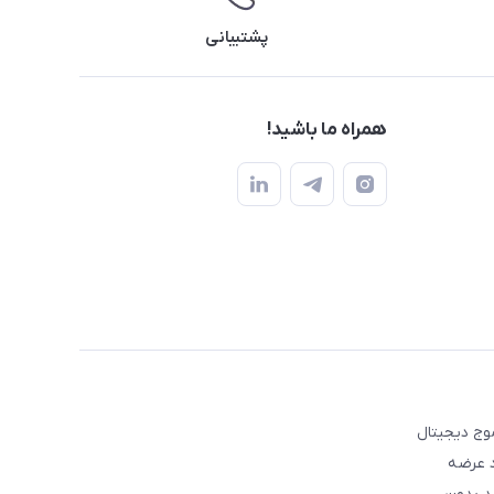
پشتیبانی
همراه ما باشید!
عه موج دیجیتال
د عرضه