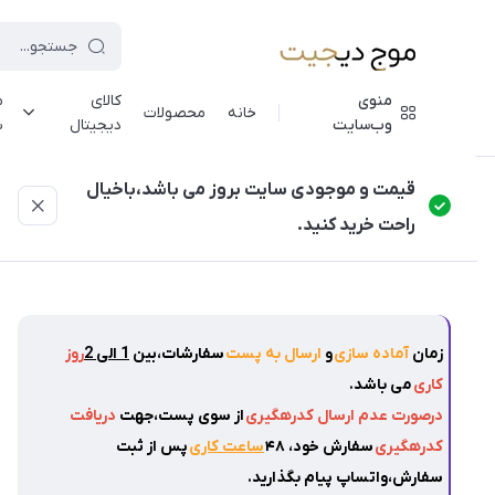
منوی
کالای
م
خانه
محصولات
وب‌سایت
دیجیتال
ش
موج دیجیت
/
فهرست محصولات
/
دوربین ثبت وقایع خودرو بلک باکس مدل C309 سه لنز با کیفیت ف
قیمت و موجودی سایت بروز می باشد،باخیال
راحت خرید کنید.
زمان
آماده سازی
و
ارسال به پست
سفارشات،بین
1 الی 2
روز
کاری
می باشد.
درصورت عدم ارسال کدرهگیری
از سوی پست،جهت
دریافت
کدرهگیری
سفارش خود، ۴۸
ساعت کاری
پس از ثبت
سفارش،واتساپ پیام بگذارید.