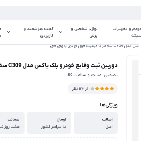
ودم و تجهیزات
لوازم شخصی و
گجت هوشمند و
د
بکه
برقی
کاربردی
م
ول اچ دی با وای فای
دوربین ثبت وقایع خودرو بلک باکس مدل C309 سه لنز با کیفیت فول اچ دی با وای فای
تضمین اصالت و‌ سلامت کالا
از 123 نظر
ویژگی‌ها
اصالت
ارسال
ضمانت
اصل
به سراسر کشور