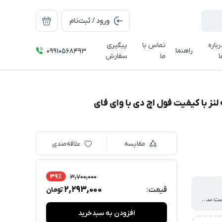
ورود / ثبت‌نام
رباره
تماس با
پیگیری
راهنما
09910568493
ا
ما
سفارش
مقایسه
علاقه‌مندی
39٪
3,700,000
2,293,000
قیمت:
تومان
هفت روز تست سلامت کالا
افزودن به سبدخرید