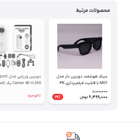
محصولات مرتبط
عینک هوشمند دوربین دار مدل
دوربین ورزشی مدل 
M01 با قابلیت فیلم‌برداری ۴K
Camer 4K H.265 پک کامل
8,000,000
ناموجود
6,499,000
19٪
تومان