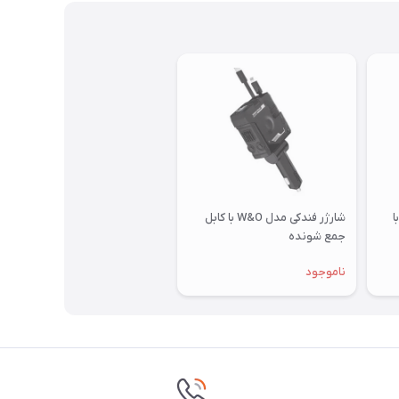
دکی 66 وات مدل B1 با
شارژر فندکی مدل W&O با کابل
جمع شونده
ناموجود