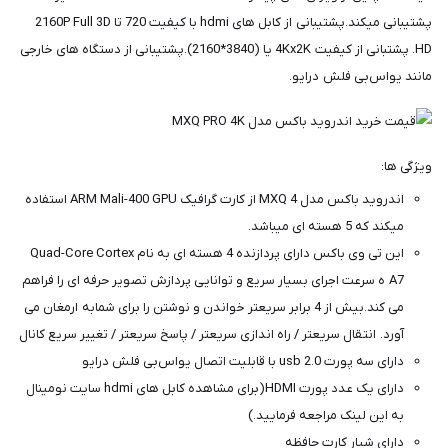
پشتیبانی میکند.پشتیبانی از کابل های hdmi با کیفیت 720 تا 2160P Full 3D
HD. پشتبانی از کیفیت 4Kx2K یا (3840*2160).پشتیبانی از دستگاه های خارجی
مانند یواس‌بی فلش درایو.
ویژگی ها:
اندروید باکس مدل MXQ 4 از کارت گرافیک ARM Mali-400 GPU استفاده
میکند که 5 هسته ای میباشد.
این تی وی باکس دارای پردازنده 4 هسته ای به نام Quad-Core Cortex
A7 ه سرعت اجرای بسیار سریع و توانایی پردازش تصویر حرفه ای را فراهم
می کند.بیش از 4 برابر سریعتر خواندن و نوشتن را برای شمابه ارمغان می
آورد. انتقال سریعتر / راه اندازی سریعتر / پاسخ سریعتر / تغییر سریع کانال
دارای سه پورت usb 2.0 با قابلیت اتصال یواس‌بی فلش درایو
دارای یک عدد پورت HDMI(برای مشاهده کابل های hdmi سایت نومینال
به این لینک مراجعه فرمایید.)
دارای شیار کارت حافظه