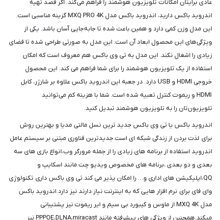
شما
عادی برایتان امکانات تلویزیون هوشمند را فراهم می‌کند. اگر قصد تهیه
عزیزان
اندروید باکس دارید، اندروید باکس مدل MXQ PRO 4K گزینه مناسبی است.
🌹
این مدل وزن کمی دارد و همین.باعث شده تا جابه‌جایی آسان باشد. یکی از
ویژگی‌های این محصول ابعاد آن است. این مدل به صورتی طراحی شده تا فضای
"دریافت
زیادی را اشغال نکند. این مدل به تی وی باکس هم معروف است که امکان
کدرهگیری
استفاده از یک تلویزیون هوشمند را برای شما فراهم می کند. این محصول
پستی(کلیک
خروجی HDMI و USB دارد. در جعبه این اندروید باکس علاوه بر شارژر، کابل
کنید)
HDMI و ریموت کنترل تعبیه شده است. شما با هزینه کم می‌توانید
تلویزیون‌تان را به تلویزیون هوشمند تبدیل کنید.
ادامه
اندروید باکس یا تی وی باکس جدید ترین نسل مالتی مدیا و بهترین روش
برای لذت بردن از زندگی شبکه ای است.جدیدترین فناوری مبتنی بر سیستم عامل
اندروید استفاده از برنامه های زیادی را از جمله مرورگر وب،انواع بازی های سه
بعدی و دو بعدی ،برنامه های مخصوص ویدیو چت مانند اسکایپ و
QQ،اپلیکیشن های اداری و… را امکان پذیر می کند.تی وی باکس داری تکنولوژی
وای فای برای نرم افزار هایی که به اینترنت نیاز دارند نیز دارد.اندروید باکس
مدل MXQ 4K از ماوس و کیبورد بی سیم و ایر ریموت نیز پشتیبانی
میکند.همچنین از ویژگی های پیشرفته مانند PPPOE،DLNA،miracast نیز