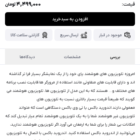
پست،جهت
4,499,000
قیمت:
تومان
دریافت
کدرهگیری
سفارش
افزودن به سبدخرید
خود،
موجود در انبار
ارسال سریع
گارانتی سلامت کالا
۴۸
ساعت
کاری
پس
از
بررسی
مشخصات
دیدگاه‌ها
ثبت
سفارش،واتساپ
امروزه تلویزیون های هوشمند پای خود را از یک نمایشگر بسیار فرا تر گذاشته
پیام
اند و دارای قابلیت های منفاوتی مانند استفاده از مرورگر ها،قابلیت نصب برنامه
بگذارید.
های مختلف و… هستند که به این مدل از تلویزیون ها، تلویزیون هوشمند می
ممنون
گویند که طبیعتاً قیمت بسیار بالاتری نسبت به تلوزیون های
از
معمولی.دارند.اندورید باکس یا تی وی باکس دستگاهی است که متواند
صبر
تلویزیون غیر هوشمند شما را به یک تلویزیون هوشمند تمام عیار تبدیل کند که
و
امکانات بی شمار را برای شما به ارمغان می آورد.اگر تلویزیون هوشمند ندارید،
شکیبایی
می‌توانید از اندروید باکس استفاده کنید. اندروید باکس با اتصال به تلویزیون