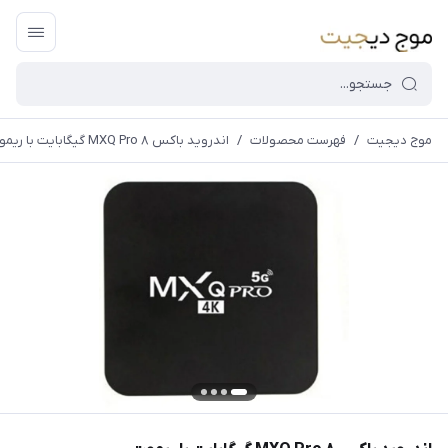
موج دیجیت
/
فهرست محصولات
/
اندروید باکس MXQ Pro ۸ گیگابایت با ریموت
قیمت و
موجودی
سایت بروز
می
باشد،باخیال
راحت خرید
کنید.