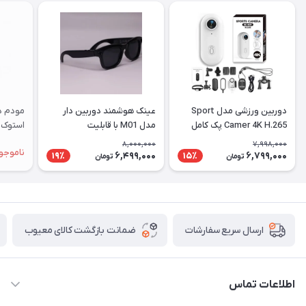
دوربین ورزشی مدل Sport
عینک هوشمند دوربین دار
Camer 4K H.265 پک کامل
مدل M01 با قابلیت
استوک |
فیلم‌برداری ۴K
8,000,000
7,998,000
ناموجو
6,499,000
6,799,000
19٪
15٪
تومان
تومان
ضمانت بازگشت کالای معیوب
ارسال سریع سفارشات
اطلاعات تماس