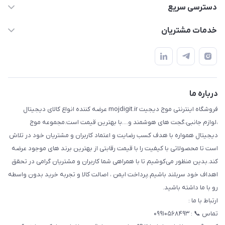
واتساپ و تماس 09910568493
دسترسی سریع
m9233220@gmail.com
حساب کاربری
خدمات مشتریان
هرمزگان خمیر رودبار بلال یک
لیست محصولات
قوانین و مقررات
درباره ما
حریم خصوصی
تماس با ما
راهنما
درباره ما
فروشگاه اینترنتی موج دیجیت mojdigit.ir عرضه کننده انواع کالای دیجیتال
،لوازم جانبی،گجت های هوشمند و....با بهترین قیمت است.مجموعه موج
دیجیتال همواره با هدف کسب رضایت و اعتماد کاربران و مشتریان خود در تلاش
است تا محصولاتی با کیفیت را با قیمت رقابتی از بهترین برند های موجود عرضه
کند.بدین منظور می‌کوشیم تا با همراهی شما کاربران و مشتریان گرامی در تحقق
اهداف خود سربلند باشیم.پرداخت ایمن ، اصالت کالا و تجربه خرید بدون واسطه
رو با ما داشته باشید.
ارتباط با ما :
تماس 📞 : ۰۹۹۱۰۵۶۸۴۹۳