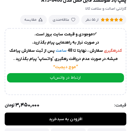
پمپ باد هوشمند قابل حمل مدل ATJ-8466
زمان
گارانتی اصالت و سلامت کالا
آماده
سازی
و
علاقه‌مندی
مقایسه
از 55 نظر
ارسال
به
✅موجودی و قیمت سایت بروز است.
پست
سفارشات،بین
در صورت نیاز به راهنمایی پیام بگذارید.
1
کدرهگیری
سفارش ، نهایتا تا 48
ساعت
پس از ثبت سفارش پیامک
الی
میشه.در صورت عدم دریافت رهگیری ‘واتساپ’ پیام بگذارید .
2
روز
“موج دیجیت
”
کاری
می
ارتباط در واتس‌اپ
باشد.
ارتباط در تلگرام
درصورت
عدم
3,450,000
قیمت:
تومان
ارسال
کدرهگیری
از
افزودن به سبدخرید
سوی