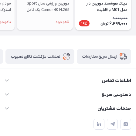
عینک هوشمند دوربین دار
دوربین ورزشی مدل Sport
مدل M01 با قابلیت
Camer 4K H.265 پک کامل
استوک |
فیلم‌برداری ۴K
8,000,000
ناموجود
ناموجو
6,499,000
19٪
تومان
ضمانت بازگشت کالای معیوب
ارسال سریع سفارشات
اطلاعات تماس
واتساپ و تماس 09910568493
دسترسی سریع
m9233220@gmail.com
حساب کاربری
خدمات مشتریان
هرمزگان خمیر رودبار بلال یک
لیست محصولات
قوانین و مقررات
درباره ما
حریم خصوصی