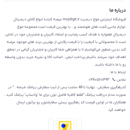
تماس با ما
راهنما
درباره ما
فروشگاه اینترنتی موج دیجیت mojdigit.ir عرضه کننده انواع کالای دیجیتال
،لوازم جانبی،گجت های هوشمند و....با بهترین قیمت است.مجموعه موج
دیجیتال همواره با هدف کسب رضایت و اعتماد کاربران و مشتریان خود در تلاش
است تا محصولاتی با کیفیت را با قیمت رقابتی از بهترین برند های موجود عرضه
کند.بدین منظور می‌کوشیم تا با همراهی شما کاربران و مشتریان گرامی در تحقق
اهداف خود سربلند باشیم.پرداخت ایمن ، اصالت کالا و تجربه خرید بدون واسطه
رو با ما داشته باشید.
ارتباط با ما :
تماس 📞 : ۰۹۹۱۰۵۶۸۴۹۳
کدرهگیری سفارش ، نهایتا تا 48 ساعت پس از ثبت سفارش پیامک میشه . “ در
صورت عدم دریافت پیامک “فقط کافیه فامیل تون برای ما ‘واتساپ’ پیامک کنید ،
همکاران ما در اولین فرصت کد رهگیری پستی سفارشتون رو براتون ارسال
خواهند کرد.