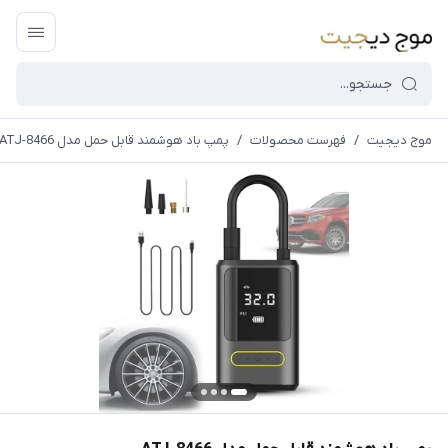
موج دیجیت
/
فهرست محصولات
/
پمپ باد هوشمند قابل حمل مدل ATJ-8466
قیمت و
موجودی
سایت بروز
می
باشد،باخیال
راحت خرید
کنید.