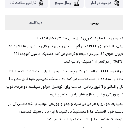
پست،جهت
موجود در انبار
ارسال سریع
گارانتی سلامت کالا
دریافت
کدرهگیری
سفارش
بررسی
دیدگاه‌ها
خود،
۴۸
ساعت
کمپرسور باد لاستیک شارژی قابل حمل حداکثر فشار 150PSI
کاری
پس
پمپ باد الکتریکی 6000 میلی آمپر ساعتی را برای تایرهای خودرو ارتقا دهید که
از
جریان هوای 35 لیتر در دقیقه را فراهم می کند. لاستیک ماشین کوچک (25-
ثبت
36PSI) را در کمتر از 1 دقیقه باد می کند.
سفارش،واتساپ
چراغ قوه LED فوق العاده روشن پمپ باد خودرو را برای استفاده در اضطرار کنار
پیام
جاده و استفاده در شب مناسب می کند.باد لاستیک کمپرسور هوا قابل حمل با 4
بگذارید.
نازل اضافی و 1 فیوز زاپاس، مناسب برای اتومبیل، موتور سیکلت، دوچرخه، توپ
ممنون
های ورزشی و اسباب بازی های بادی استخر و غیره.
از
پمپ باد خودرو با طراحی بی سیم و جمع و جور، می توانید با نگه داشتن آن در
صبر
دست خود، لاستیک ها را مستقیماً باد کنید، با این باد لاستیک کمپرسور
و
اتوماتیک شگفت انگیز باد لاستیک را راحت تر می کند.
شکیبایی