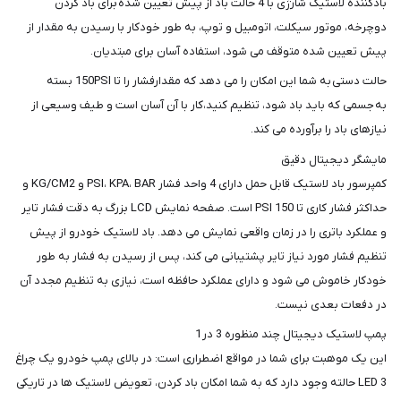
شما
بادکننده لاستیک شارژی با 4 حالت باد از پیش تعیین شده برای باد کردن
دوچرخه، موتور سیکلت، اتومبیل و توپ، به طور خودکار با رسیدن به مقدار از
عزیزان
پیش تعیین شده متوقف می شود، استفاده آسان برای مبتدیان.
🌹
"دریافت
حالت دستی به شما این امکان را می دهد که مقدارفشار را تا 150PSI بسته
کدرهگیری
به جسمی که باید باد شود، تنظیم کنید،کار با آن آسان است و طیف وسیعی از
پستی(کلیک
نیازهای باد را برآورده می کند.
کنید)
مایشگر دیجیتال دقیق
کمپرسور باد لاستیک قابل حمل دارای 4 واحد فشار PSI، KPA، BAR و KG/CM2 و
حداکثر فشار کاری تا 150 PSI است. صفحه نمایش LCD بزرگ به دقت فشار تایر
ادامه
و عملکرد باتری را در زمان واقعی نمایش می دهد. باد لاستیک خودرو از پیش
تنظیم فشار مورد نیاز تایر پشتیبانی می کند، پس از رسیدن به فشار به طور
خودکار خاموش می شود و دارای عملکرد حافظه است، نیازی به تنظیم مجدد آن
در دفعات بعدی نیست.
پمپ لاستیک دیجیتال چند منظوره 3 در 1
این یک موهبت برای شما در مواقع اضطراری است: در بالای پمپ خودرو یک چراغ
LED 3 حالته وجود دارد که به شما امکان باد کردن، تعویض لاستیک ها در تاریکی