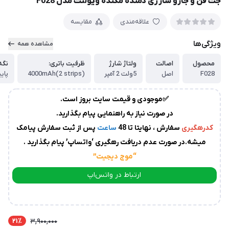
جت فن و جارو شارژی دمنده مکنده ویولنت مدل F028
زمان
آماده
علاقه‌مندی
مقایسه
سازی
و
ویژگی‌ها
ارسال
مشاهده همه
به
محصول
اصالت
ولتاژ شارژ
ظرفیت باتری:
نگه
پست
سفارشات،بین
F028
اصل
5ولت 2 آمپر
4000mAh(2 strips)
1
✅موجودی و قیمت سایت بروز است.
الی
در صورت نیاز به راهنمایی پیام بگذارید.
2
روز
کدرهگیری
سفارش ، نهایتا تا 48
ساعت
پس از ثبت سفارش پیامک
کاری
می
میشه.در صورت عدم دریافت رهگیری ‘واتساپ’ پیام بگذارید .
باشد.
“موج دیجیت
”
درصورت
عدم
ارتباط در واتس‌اپ
ارسال
ارتباط در تلگرام
کدرهگیری
از
سوی
21٪
3,900,000