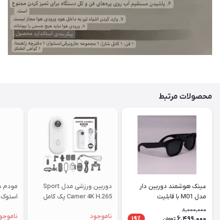
محصولات مرتبط
عینک هوشمند دوربین دار
دوربین ورزشی مدل Sport
مدل M01 با قابلیت
Camer 4K H.265 پک کامل
استوک |
فیلم‌برداری ۴K
8,000,000
ناموجود
ناموجو
6,499,000
19٪
تومان