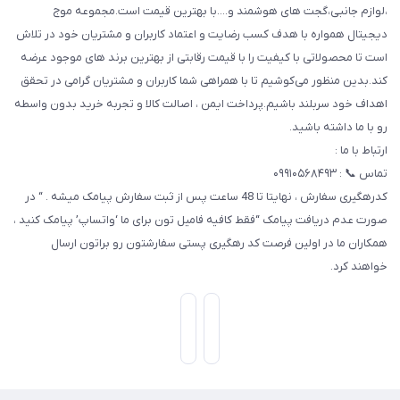
،لوازم جانبی،گجت های هوشمند و....با بهترین قیمت است.مجموعه موج
دیجیتال همواره با هدف کسب رضایت و اعتماد کاربران و مشتریان خود در تلاش
است تا محصولاتی با کیفیت را با قیمت رقابتی از بهترین برند های موجود عرضه
کند.بدین منظور می‌کوشیم تا با همراهی شما کاربران و مشتریان گرامی در تحقق
اهداف خود سربلند باشیم.پرداخت ایمن ، اصالت کالا و تجربه خرید بدون واسطه
رو با ما داشته باشید.
ارتباط با ما :
تماس 📞 : ۰۹۹۱۰۵۶۸۴۹۳
کدرهگیری سفارش ، نهایتا تا 48 ساعت پس از ثبت سفارش پیامک میشه . “ در
صورت عدم دریافت پیامک “فقط کافیه فامیل تون برای ما ‘واتساپ’ پیامک کنید ،
همکاران ما در اولین فرصت کد رهگیری پستی سفارشتون رو براتون ارسال
خواهند کرد.