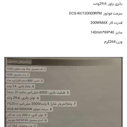
شما
باتری پاور: 29.6وات
عزیزان
سرعت موتور: DC8.4V/130000RPM
🌹
قدرت کار: 200WMAX
"دریافت
سایز: 40*69*142mm
کدرهگیری
پستی(کلیک
وزن:264گرم
کنید)
ادامه