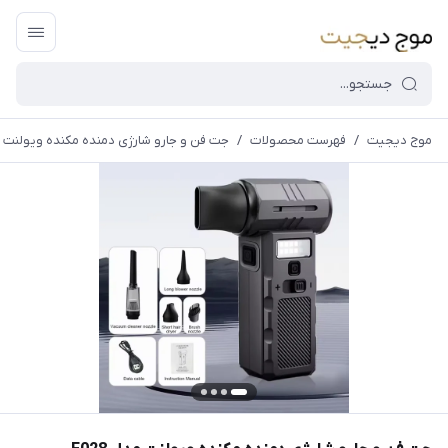
موج دیجیت
/
فهرست محصولات
/
جت فن و جارو شارژی دمنده مکنده ویولنت مدل 
قیمت و
موجودی
سایت بروز
می
باشد،باخیال
راحت خرید
کنید.