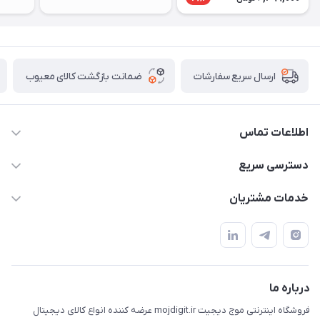
ضمانت بازگشت کالای معیوب
ارسال سریع سفارشات
اطلاعات تماس
واتساپ و تماس 09910568493
دسترسی سریع
m9233220@gmail.com
حساب کاربری
خدمات مشتریان
هرمزگان خمیر رودبار بلال یک
لیست محصولات
قوانین و مقررات
درباره ما
حریم خصوصی
تماس با ما
راهنما
درباره ما
فروشگاه اینترنتی موج دیجیت mojdigit.ir عرضه کننده انواع کالای دیجیتال