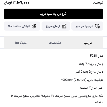
پست،جهت
3,109,000
قیمت:
تومان
دریافت
افزودن به سبدخرید
کدرهگیری
سفارش
خود،
موجود در انبار
ارسال سریع
گارانتی سلامت کالا
۴۸
ساعت
کاری
پس
از
بررسی
مشخصات
دیدگاه‌ها
ثبت
سفارش،واتساپ
مدل:F028
پیام
ولتاژ باتری:7.4 ولت
بگذارید.
ولتاژ شارژ:5ولت 2 آمپر
ممنون
ظرفیت باتری:4000mAh(2 strips)
از
صبر
زمان شارژ:۳ ساعت
و
نگه داری شارژ:پایین ترین سطح سرعت ۱۲۰ دقیقه/ بالاترین سطح سرعت ۱۲
شکیبایی
دقیقه