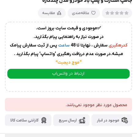
جامپ استارت و پمپ باد خودرو مدل چندکاره
زمان
آماده
علاقه‌مندی
مقایسه
سازی
و
ارسال
✅موجودی و قیمت سایت بروز است.
به
در صورت نیاز به راهنمایی پیام بگذارید.
پست
سفارشات،بین
کدرهگیری
سفارش ، نهایتا تا 48
ساعت
پس از ثبت سفارش پیامک
1
میشه.در صورت عدم دریافت رهگیری ‘واتساپ’ پیام بگذارید .
الی
“موج دیجیت
”
2
روز
ارتباط در واتس‌اپ
کاری
می
ارتباط در تلگرام
باشد.
درصورت
عدم
محصول مورد نظر موجود نمی‌باشد.
ارسال
موجود در انبار
ارسال سریع
گارانتی سلامت کالا
کدرهگیری
از
سوی