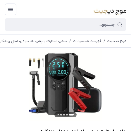
موج دیجیت
/
فهرست محصولات
/
جامپ استارت و پمپ باد خودرو مدل چندکاره
قیمت و
موجودی
سایت بروز
می
باشد،باخیال
راحت خرید
کنید.