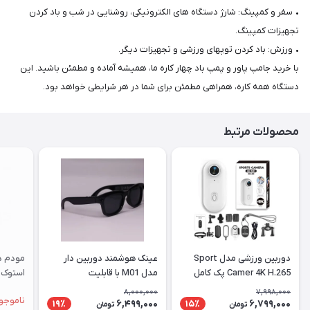
• سفر و کمپینگ: شارژ دستگاه های الکترونیکی، روشنایی در شب و باد کردن
تجهیزات کمپینگ.
• ورزش: باد کردن توپهای ورزشی و تجهیزات دیگر.
با خرید جامپ پاور و پمپ باد چهار کاره ما، همیشه آماده و مطمئن باشید. این
دستگاه همه کاره، همراهی مطمئن برای شما در هر شرایطی خواهد بود.
محصولات مرتبط
دوربین ورزشی مدل Sport
عینک هوشمند دوربین دار
Camer 4K H.265 پک کامل
مدل M01 با قابلیت
استوک |
فیلم‌برداری ۴K
8,000,000
7,998,000
ناموجو
6,499,000
6,799,000
19٪
15٪
تومان
تومان