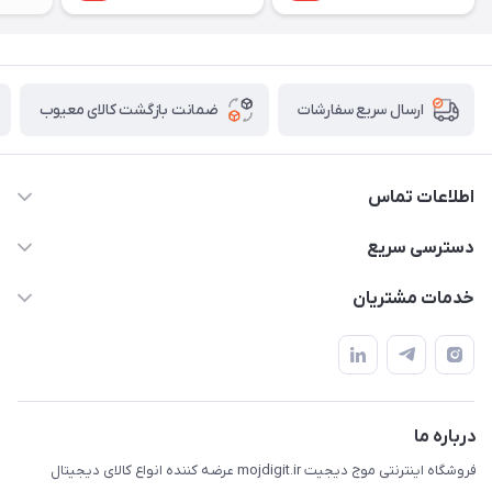
ضمانت بازگشت کالای معیوب
ارسال سریع سفارشات
اطلاعات تماس
واتساپ و تماس 09910568493
دسترسی سریع
m9233220@gmail.com
حساب کاربری
خدمات مشتریان
هرمزگان خمیر رودبار بلال یک
لیست محصولات
قوانین و مقررات
درباره ما
حریم خصوصی
تماس با ما
راهنما
درباره ما
فروشگاه اینترنتی موج دیجیت mojdigit.ir عرضه کننده انواع کالای دیجیتال