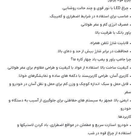
شما
• چراغ LED با نور قوی و چند حالت روشنایی.
عزیزان
• مناسب برای استفاده در شرایط اضطراری و کمپینگ.
🌹
• مصرف انرژی کم و عمر طولانی.
"دریافت
پاور بانک با ظرفیت بالا:
کدرهگیری
• قابلیت شارژ تلفن همراه،
پستی(کلیک
• محافظت در برابر شارژ بیش از حد و دمای بالا.
کنید)
چرا جامپ پاور و پمپ باد چهار کاره ما؟
• کیفیت ساخت بالا: استفاده از مواد با کیفیت و طراحی مقاوم برای عمر طولانی.
ادامه
• کاربری آسان: طراحی کاربرپسند با دکمه های ساده و نمایشگرهای خوانا.
• قابل حمل و سبک: اندازه کوچک و وزن کم برای حمل و نقل آسان در خودرو و
سفر.
• ایمنی بالا: مجهز به سیستم های حفاظتی برای جلوگیری از آسیب به دستگاه و
خودرو.
کاربردها:
• خودرو: استارت سریع و مطمئن در مواقع اضطراری، باد کردن لاستیکها و
استفاده از چراغ قوه در شب.