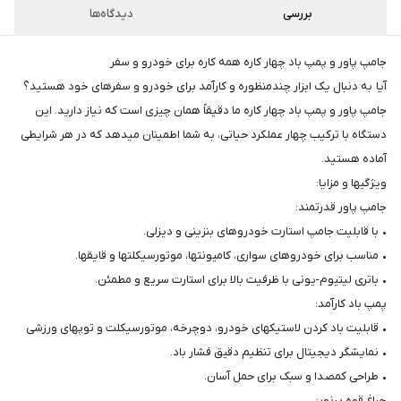
پست،جهت
بررسی
دیدگاه‌ها
دریافت
کدرهگیری
سفارش
جامپ پاور و پمپ باد چهار کاره همه کاره برای خودرو و سفر
خود،
آیا به دنبال یک ابزار چندمنظوره و کارآمد برای خودرو و سفرهای خود هستید؟
۴۸
ساعت
جامپ پاور و پمپ باد چهار کاره ما دقیقاً همان چیزی است که نیاز دارید. این
کاری
پس
دستگاه با ترکیب چهار عملکرد حیاتی، به شما اطمینان میدهد که در هر شرایطی
از
آماده هستید.
ثبت
ویژگیها و مزایا:
سفارش،واتساپ
جامپ پاور قدرتمند:
پیام
• با قابلیت جامپ استارت خودروهای بنزینی و دیزلی.
بگذارید.
• مناسب برای خودروهای سواری، کامیونتها، موتورسیکلتها و قایقها.
ممنون
• باتری لیتیوم-یونی با ظرفیت بالا برای استارت سریع و مطمئن.
از
پمپ باد کارآمد:
صبر
• قابلیت باد کردن لاستیکهای خودرو، دوچرخه، موتورسیکلت و توپهای ورزشی
• نمایشگر دیجیتال برای تنظیم دقیق فشار باد.
و
• طراحی کمصدا و سبک برای حمل آسان.
شکیبایی
چراغ قوه پرنور: