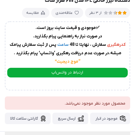
دستگاه لیزر خانگی IPL مدل ۶۰۰ هزار شات
زمان
آماده
علاقه‌مندی
مقایسه
از 3 نظر
سازی
و
ارسال
✅موجودی و قیمت سایت بروز است.
به
در صورت نیاز به راهنمایی پیام بگذارید.
پست
سفارشات،بین
کدرهگیری
سفارش ، نهایتا تا 48
ساعت
پس از ثبت سفارش پیامک
1
میشه.در صورت عدم دریافت رهگیری ‘واتساپ’ پیام بگذارید .
الی
“موج دیجیت
”
2
روز
ارتباط در واتس‌اپ
کاری
می
ارتباط در تلگرام
باشد.
درصورت
عدم
محصول مورد نظر موجود نمی‌باشد.
ارسال
موجود در انبار
ارسال سریع
گارانتی سلامت کالا
کدرهگیری
از
سوی