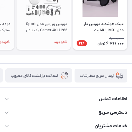
عینک هوشمند دوربین دار
دوربین ورزشی مدل Sport
مدل M01 با قابلیت
Camer 4K H.265 پک کامل
استوک |
فیلم‌برداری ۴K
8,000,000
ناموجود
ناموجو
6,499,000
19٪
تومان
ضمانت بازگشت کالای معیوب
ارسال سریع سفارشات
اطلاعات تماس
واتساپ و تماس 09910568493
دسترسی سریع
m9233220@gmail.com
حساب کاربری
خدمات مشتریان