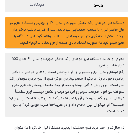
پست،جهت
بررسی
دیدگاه‌ها
دریافت
کدرهگیری
سفارش
دستگاه لیزر موهای زائد خانگی صورت و بدن IPL از بهترین دستگاه های در
خود،
حال حاضر ایران با قیمتی استثنایی می باشد. هم از قدرت بالایی برخوردار
۴۸
ساعت
بوده و هم اینکه کوچکترین عارضه ای ایجاد نخواهد کرد. این دستگاه را
کاری
پس
حتی میتوانید به صورت تعداد بالای عمده از فروشگاه ما تهیه کنید.
از
ثبت
معرفی و خرید دستگاه لیزر موهای زائد خانگی صورت و بدن IPL مدل 600
هزار شات واقعی
سفارش،واتساپ
رفع موهای بدن، برای بسیاری از افراد چالش است. راه‌های موقتی و دائمی
پیام
زیادی وجود دارد اما یکی از محبوب‌ترین روش‌های از بین بردن موهای زائد
بگذارید.
لیزر است. این روش دائمی بوده و بعد از چند جلسه، رویش موهای بدن
متوقف می‌شود. هرچند هیچ روشی بی‌عیب و نقص نیست. لیزر مطمئناً
ممنون
موهای بدن را کم و رویش آن را متوقف می‌کند اما پرهزینه است. پس چاره
از
چیست؟ آیا می‌توان لیزر انجام داد و در هزینه‌ها صرفه‌جویی کرد؟ پاسخ
صبر
مثبت است.
و
شکیبایی
در سال‌های اخیر برندهای مختلف زیبایی، دستگاه لیزر خانگی را به عنوان