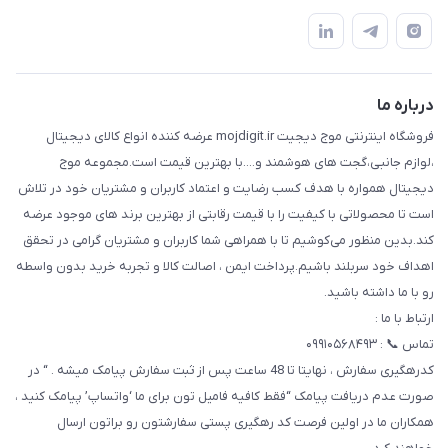
هرمزگان خمیر رودبار بلال یک
لیست محصولات
قوانین و مقررات
درباره ما
حریم خصوصی
تماس با ما
راهنما
درباره ما
فروشگاه اینترنتی موج دیجیت mojdigit.ir عرضه کننده انواع کالای دیجیتال
،لوازم جانبی،گجت های هوشمند و....با بهترین قیمت است.مجموعه موج
دیجیتال همواره با هدف کسب رضایت و اعتماد کاربران و مشتریان خود در تلاش
است تا محصولاتی با کیفیت را با قیمت رقابتی از بهترین برند های موجود عرضه
کند.بدین منظور می‌کوشیم تا با همراهی شما کاربران و مشتریان گرامی در تحقق
اهداف خود سربلند باشیم.پرداخت ایمن ، اصالت کالا و تجربه خرید بدون واسطه
رو با ما داشته باشید.
ارتباط با ما :
تماس 📞 : ۰۹۹۱۰۵۶۸۴۹۳
کدرهگیری سفارش ، نهایتا تا 48 ساعت پس از ثبت سفارش پیامک میشه . “ در
صورت عدم دریافت پیامک “فقط کافیه فامیل تون برای ما ‘واتساپ’ پیامک کنید ،
همکاران ما در اولین فرصت کد رهگیری پستی سفارشتون رو براتون ارسال