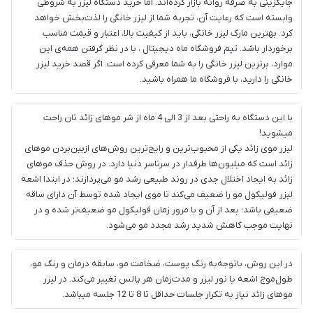
شما
جایگزینی به صرفه روانه بازار کرده‌اند. اما خرید دستگاه لیزر به شروطی
وابسته است که رعایت آن، تجربه شما از لیزر خانگی را لذت‌بخش خواهد
عزیزان
کرد. بهترین مارک لیزر خانگی، باید از کیفیت بالا، اعتبار و قیمت مناسب
🌹
برخوردار باشد. تیم فروشگاه ماه دیجیتال ، با در نظر گرفتن همه‌ی این
"دریافت
موارد، برترین لیزر خانگی را به شما معرفی کرده است. اگر قصد خرید لیزر
خانگی را دارید، با فروشگاه ما همراه باشید.
کدرهگیری
پستی(کلیک
با این دستگاه به راحتی بعد از 3 الی 4 ماه از شر موهای زائد تان راحت
کنید)
میشوید!
لیزر موی زائد یکی از محبوب‌ترین و رایج‌ترین روش‌های ازبین‌بردن موهای
زائد است که میلیون‌ها طرفدار در سرتاسر دنیا دارد. در روش حذف موهای
ادامه
زائد به ایجاد اختلال جدی در روند طبیعی رشد مو می‌پردازند؛ در ابتدا اشعه
لیزر فولیکول مو را ضعیف می‌کند تا موی ایجاد شده توسط آن دارای ساقه
ضعیفی باشد؛ بعد از آن و با مرور زمان فولیکول مو ضعیف‌تر شده و در
نهایت موجب کاهش شدید رشد مجدد مو می‌شود.
در این روش، باتوجه‌به رنگ پوست، ضخامت مو، سابقه درمان و رنگ مو،
طول‌موج اشعه یا نور لیزر و مدت‌زمان هر پالس تغییر می‌کند. در لیزر
موهای زائد نیاز به تکرار جلسات حداقل تا 8 تا 12 جلسه میباشد.