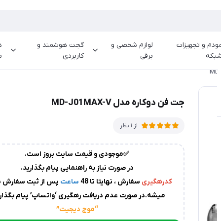
ودم و تجهیزات
لوازم شخصی و
گجت هوشمند و
د
بکه
برقی
کاربردی
م
جت فن دوکاره مدل MD-J01MAX-V
از 1 نظر
✅موجودی و قیمت سایت بروز است.
در صورت نیاز به راهنمایی پیام بگذارید.
کدرهگیری
سفارش ، نهایتا تا 48
ساعت
پس از ثبت سفارش پ
میشه.در صورت عدم دریافت رهگیری ‘واتساپ’ پیام بگذاری
“موج دیجیت
”