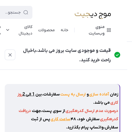
منوی
کالای
م
خانه
محصولات
وب‌سایت
دیجیتال
ش
موج دیجیت
/
فهرست محصولات
/
جت فن دوکاره مدل MD-J01MAX-V
قیمت و موجودی سایت بروز می باشد،باخیال
راحت خرید کنید.
زمان
آماده سازی
و
ارسال به پست
سفارشات،بین
1 الی 2
روز
کاری
می باشد.
درصورت عدم ارسال کدرهگیری
از سوی پست،جهت
دریافت
کدرهگیری
سفارش خود، ۴۸
ساعت کاری
پس از ثبت
سفارش،واتساپ پیام بگذارید.