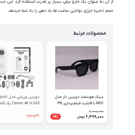
حجم ذخیره انرژی توانایی ساعت ها باد دهی را به شما میدهد
محصولات مرتبط
عینک هوشمند دوربین دار مدل
دوربین ورزشی مدل 
M01 با قابلیت فیلم‌برداری ۴K
Camer 4K H.265 پک کامل
8,000,000
ناموجود
6,499,000
19٪
تومان