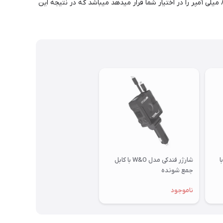
از آن به عنوان یک جارو برقی بسیار پر قدرت استفاده کرد. این جت فن دارای ۴ عدد باتری قابل شارژ ۲۰۰۰ میلی آمپر که مجموعا ظرفیت شارژ ۸۰۰۰ میلی آمپر را در اختیار شما قرار میدهد میباشد که در نتیجه این
دکی 66 وات مدل B1 با
شارژر فندکی مدل W&O با کابل
جمع شونده
ناموجود