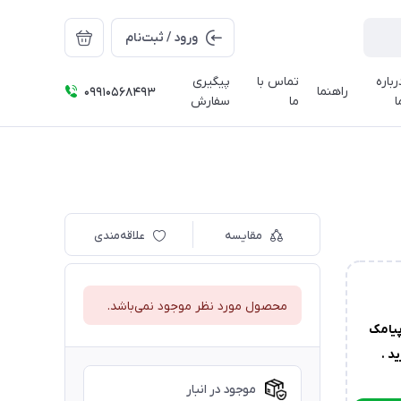
ورود / ثبت‌نام
رباره
تماس با
پیگیری
راهنما
09910568493
ا
ما
سفارش
مقایسه
علاقه‌مندی
محصول مورد نظر موجود نمی‌باشد.
یامک
د .
موجود در انبار