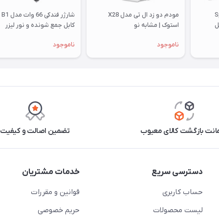
Sport
مودم دو زد ال تی مدل X28
شارژر فن
استوک | مشابه نو
کابل جمع شونده و نور لیزر
کهکشانی
ناموجود
ناموجود
نت بازگشت کالای معیوب
تضمین اصالت و کیفیت
دسترسی سریع
خدمات مشتریان
حساب کاربری
قوانین و مقررات
لیست محصولات
حریم خصوصی