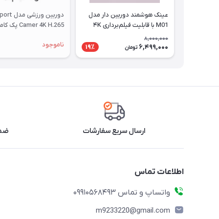
عینک هوشمند دوربین دار مدل
دوربین ورزشی مدل 
M01 با قابلیت فیلم‌برداری ۴K
Camer 4K H.265 پک کامل
8,000,000
ناموجود
6,499,000
19٪
تومان
ارسال سریع سفارشات
ضما
اطلاعات تماس
واتساپ و تماس 09910568493
m9233220@gmail.com