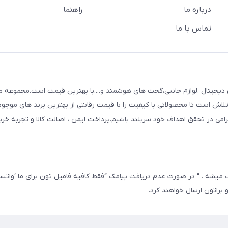
درباره ما
راهنما
تماس با ما
mojdigit عرضه کننده انواع کالای دیجیتال ،لوازم جانبی،گجت های هوشمند و....با بهترین قیمت است.مجمو
لاش است تا محصولاتی با کیفیت را با قیمت رقابتی از بهترین برند های موجو
رامی در تحقق اهداف خود سربلند باشیم.پرداخت ایمن ، اصالت کالا و تجربه خر
از ثبت سفارش پیامک میشه . “ در صورت عدم دریافت پیامک “فقط کافیه فامیل تون برای ما ‘وا
براتون ارسال خواهند کرد.