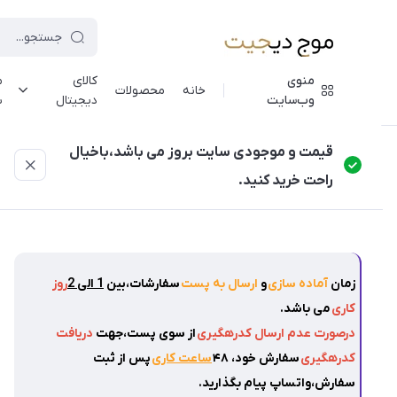
منوی
کالای
م
خانه
محصولات
وب‌سایت
دیجیتال
ش
موج دیجیت
/
فهرست محصولات
/
خوشبوکننده خودرو شارژی RGB با لیزر سقفی
قیمت و موجودی سایت بروز می باشد،باخیال
راحت خرید کنید.
زمان
آماده سازی
و
ارسال به پست
سفارشات،بین
1 الی 2
روز
کاری
می باشد.
درصورت عدم ارسال کدرهگیری
از سوی پست،جهت
دریافت
کدرهگیری
سفارش خود، ۴۸
ساعت کاری
پس از ثبت
سفارش،واتساپ پیام بگذارید.