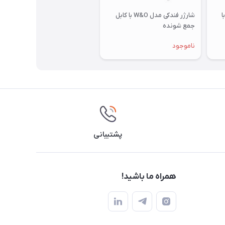
دکی 66 وات مدل B1 با
شارژر فندکی مدل W&O با کابل
جمع شونده
ناموجود
پشتیبانی
همراه ما باشید!