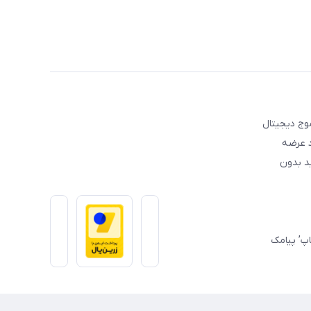
عه موج دیجیتال
د عرضه
ید بدون
تساپ’ پیامک