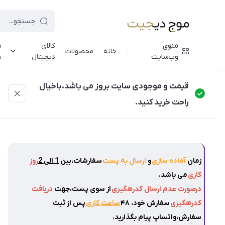
منوی
کالای
م
خانه
محصولات
وب‌سایت
دیجیتال
ش
موج دیجیت
/
فهرست محصولات
/
خوشبوکننده خودرو شارژی RGB با لیزر سقفی
قیمت و موجودی سایت بروز می باشد،باخیال
راحت خرید کنید.
زمان
آماده سازی
و
ارسال به پست
سفارشات،بین
1 الی 2
روز
کاری
می باشد.
درصورت عدم ارسال کدرهگیری
از سوی پست،جهت
دریافت
کدرهگیری
سفارش خود، ۴۸
ساعت کاری
پس از ثبت
سفارش،واتساپ پیام بگذارید.