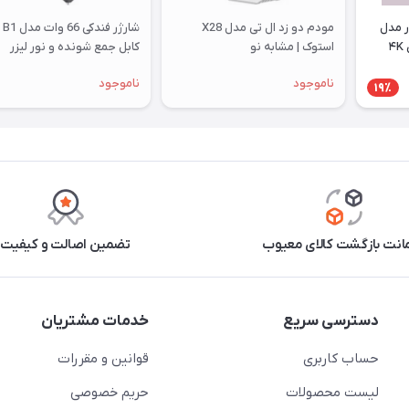
ر مدل
مودم دو زد ال تی مدل X28
شارژر فن
استوک | مشابه نو
کابل جمع شونده و نور لیزر
کهکشانی
ناموجود
ناموجود
19٪
نت بازگشت کالای معیوب
تضمین اصالت و کیفیت
دسترسی سریع
خدمات مشتریان
حساب کاربری
قوانین و مقررات
لیست محصولات
حریم خصوصی