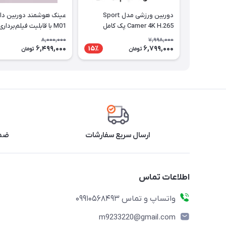
دوربین ورزشی مدل Sport
عینک هوشمند دوربین دا
Camer 4K H.265 پک کامل
M01 با قابلیت فیلم‌برداری ۴K
8,000,000
7,998,000
6,499,000
6,799,000
15٪
تومان
تومان
ارسال سریع سفارشات
ضما
اطلاعات تماس
واتساپ و تماس 09910568493
m9233220@gmail.com