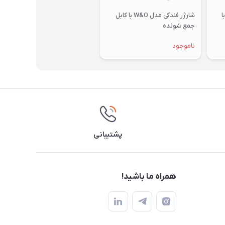
دکی 66 وات مدل B1 با
شارژر فندکی مدل W&O با کابل
جمع شونده
ناموجود
پشتیبانی
همراه ما باشید!