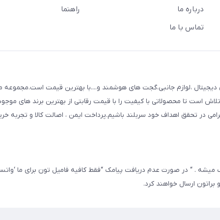
درباره ما
راهنما
تماس با ما
mojdigit عرضه کننده انواع کالای دیجیتال ،لوازم جانبی،گجت های هوشمند و....با بهترین قیمت است.مجمو
لاش است تا محصولاتی با کیفیت را با قیمت رقابتی از بهترین برند های موجو
رامی در تحقق اهداف خود سربلند باشیم.پرداخت ایمن ، اصالت کالا و تجربه خر
از ثبت سفارش پیامک میشه . “ در صورت عدم دریافت پیامک “فقط کافیه فامیل تون برای ما ‘وا
براتون ارسال خواهند کرد.