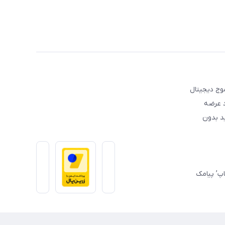
عه موج دیجیتال
د عرضه
ید بدون
تساپ’ پیامک