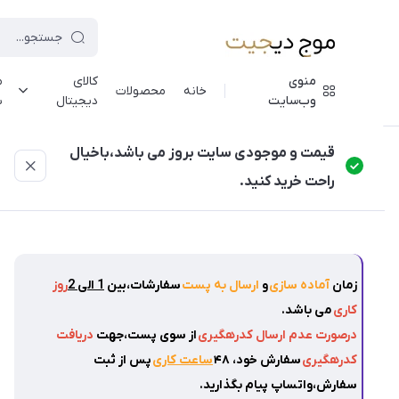
منوی
کالای
م
خانه
محصولات
وب‌سایت
دیجیتال
ش
موج دیجیت
/
فهرست محصولات
/
هولدر موبایل مکشی با قابلیت تن
قیمت و موجودی سایت بروز می باشد،باخیال
راحت خرید کنید.
زمان
آماده سازی
و
ارسال به پست
سفارشات،بین
1 الی 2
روز
کاری
می باشد.
درصورت عدم ارسال کدرهگیری
از سوی پست،جهت
دریافت
کدرهگیری
سفارش خود، ۴۸
ساعت کاری
پس از ثبت
سفارش،واتساپ پیام بگذارید.