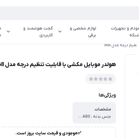
ودم و تجهیزات
لوازم شخصی و
گجت هوشمند و
د
بکه
برقی
کاربردی
م
ظیم درجه مدل x68
هولدر موبایل مکشی با قابلیت تنظیم درجه مدل x68
ویژگی‌ها
مشخصات
جنس بدنه ، ABS ، قابلیت جذب ، تا 1.5 کیلوگرم ، ويژگی ، مکش خلاء - نگهدارنده تلفن - طراحی نوآورانه - نیروی مغناطیسی فوق العاده ، سازگار با فناوری ، Magsafe، گوشی شما را به صورت مغناطیسی در جای خود نگه می دارد و حتی زمانی که آن را جابجا می کنید ثابت نگه می دارد. ، ارسال ، آماده ارسال به سراسر کشور ، ارسال از ، هرمزگان-بندرخمیر ، ضمانتنامه ، 7 روز تعویض در صورت ایراد
✅موجودی و قیمت سایت بروز است.