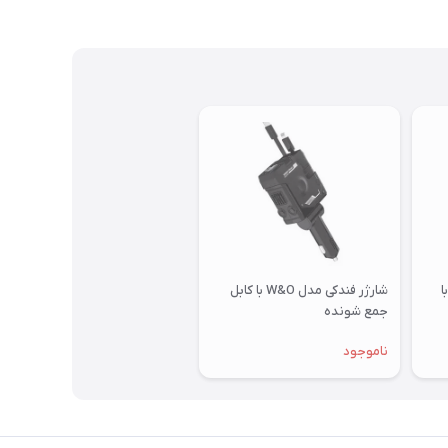
دکی 66 وات مدل B1 با
شارژر فندکی مدل W&O با کابل
جمع شونده
ناموجود