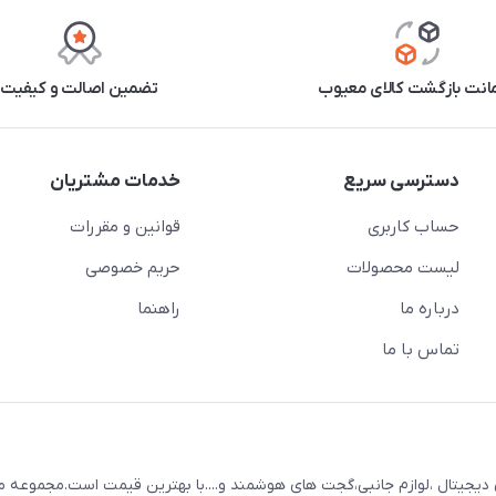
نت بازگشت کالای معیوب
تضمین اصالت و کیفیت
دسترسی سریع
خدمات مشتریان
حساب کاربری
قوانین و مقررات
لیست محصولات
حریم خصوصی
درباره ما
راهنما
تماس با ما
mojdigit عرضه کننده انواع کالای دیجیتال ،لوازم جانبی،گجت های هوشمند و....با بهترین قیمت است.مجمو